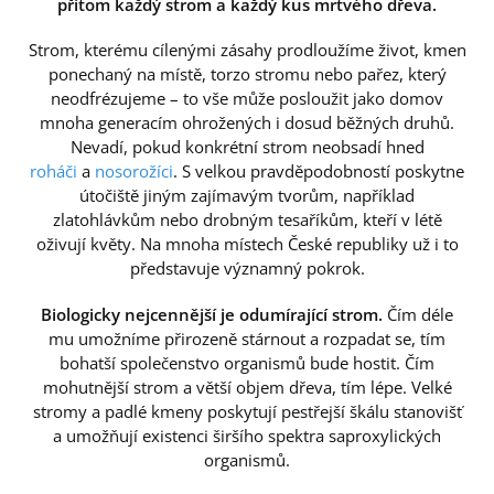
přitom každý strom a každý kus mrtvého dřeva.
Strom, kterému cílenými zásahy prodloužíme život, kmen
ponechaný na místě, torzo stromu nebo pařez, který
neodfrézujeme – to vše může posloužit jako domov
mnoha generacím ohrožených i dosud běžných druhů.
Nevadí, pokud konkrétní strom neobsadí hned
roháči
a
nosorožíci
. S velkou pravděpodobností poskytne
útočiště jiným zajímavým tvorům, například
zlatohlávkům nebo drobným tesaříkům, kteří v létě
oživují květy. Na mnoha místech České republiky už i to
představuje významný pokrok.
Biologicky nejcennější je odumírající strom.
Čím déle
mu umožníme přirozeně stárnout a rozpadat se, tím
bohatší společenstvo organismů bude hostit. Čím
mohutnější strom a větší objem dřeva, tím lépe. Velké
stromy a padlé kmeny poskytují pestřejší škálu stanovišť
a umožňují existenci širšího spektra saproxylických
organismů.