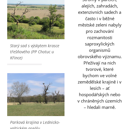
alejích, zahradách,
extenzivních sadech a
často i v běžné
městské zeleni nabyly
pro zachování
rozmanitosti
saproxylických
Starý sad s výskytem krasce
organismů
třešňového (PP Chotuc u
obrovského významu.
Křince)
Přežívají na nich
tvorové, které
bychom ve volné
zemědělské krajině i v
lesích – ať
hospodářských nebo
v chráněných územích
– hledali marně.
Parková krajina v Lednicko-
valtickém areálu