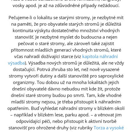
vosky apod. je až na zdůvodněné případy nežádoucí.
Pečujeme-li o lokalitu se starými stromy, je nezbytné mít
na paměti, že pro obyvatele starých stromů je důležitá
kontinuita výskytu dostatečného množství vhodných
stanovišť. Je nezbytné myslet do budoucna a nejen
pečovat o staré stromy, ale zároveň také zajistit
přítomnost mladších generací vhodných stromů, které
včas nahradí dožívající starce (viz
kapitola náhradní
výsadba
). Výsadba nových stromů je důležitá, ale ne vždy
dostačující. Potrvá zhruba sto let, než nově vysazené
stromy vytvoří dutiny a další stanoviště pro saproxylické
organizmy. Tou dobou už na mnoha lokalitách jejich
dnešní obyvatelé dávno nebudou mít kde žít, protože
dnešní staré stromy budou po smrti. Tam, kde vhodné
mladší stromy nejsou, je třeba přistoupit k náhradním
opatřením. Buď vyhledat náhradní stromy v blízkém okolí
– například v blízkém lese, parku apod. – a věnovat jim
odpovídající péči, nebo přistoupit k aktivní tvorbě
stanovišť pro ohrožené druhy (viz rubriky
Torza a vysoké