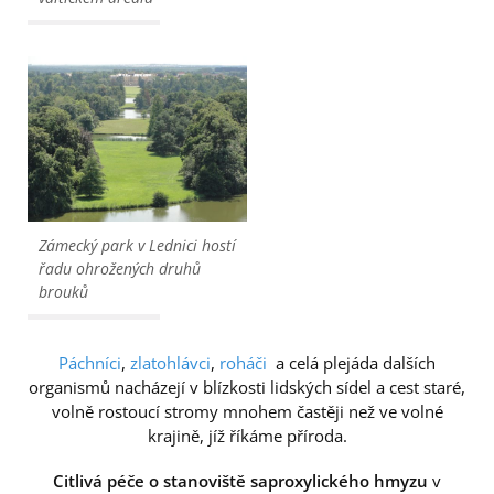
Zámecký park v Lednici hostí
řadu ohrožených druhů
brouků
Páchníci
,
zlatohlávci
,
roháči
a celá plejáda dalších
organismů nacházejí v blízkosti lidských sídel a cest staré,
volně rostoucí stromy mnohem častěji než ve volné
krajině, jíž říkáme příroda.
Citlivá péče o stanoviště saproxylického hmyzu
v