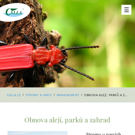
/
/
/
CALLA.CZ
STROMY A HMYZ
MANAGEMENT
OBNOVA ALEJÍ, PARKŮ A ZAHRAD
Obnova alejí, parků a zahrad
Stromy v parcích,