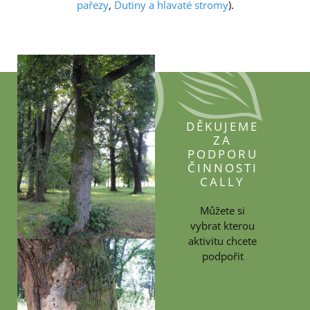
pařezy
,
Dutiny a hlavaté stromy
).
DĚKUJEME
ZA
PODPORU
ČINNOSTI
CALLY
Můžete si
vybrat kterou
aktivitu chcete
podpořit