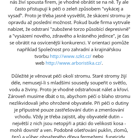
nás živí spousta firem, je vhodné obrátit se na ně. Ty ale
často přistupují k péči o zeleň způsobem "vykácej a
vysaď". Proto je třeba jasně vysvětlit, že skácení stromu je
opravdu až poslední možnost. Pokud bude firma vytrvale
nabízet, že odstraní "zubožené torzo působící depresivně"
a "vysázení nového, zdravého a krásného jedince", je čas
se obrátit na osvícenější konkurenci. V orientaci pomůže
například Společnost pro zahradní a krajinářskou
tvorbu
http://www.szkt.cz/
nebo
web
http://www.arboristika.cz/
.
Důležité je věnovat péči okolí stromu. Staré stromy žijí
déle, nemusejí-li s mladšími sousedy soupeřit o světlo,
vodu a živiny. Proto je vhodné odstraňovat nálet a křoví.
Zároveň musíme dbát o to, abychom péčí o blaho stromu
nezlikvidovali jeho ohrožené obyvatele. Při péči o dutiny
je přípustné pouze zastřešování dutin a zmenšování
vchodu. Vždy je třeba zajistit, aby obyvatelé dutin –
největší z nich jsou netopýři a ptáci do velikosti kosa -
mohli dovnitř a ven. Podobně ošetřování puklin, zlomů,
řezů a vůbec obnaženého dřeva fermežemi, fungicidy,