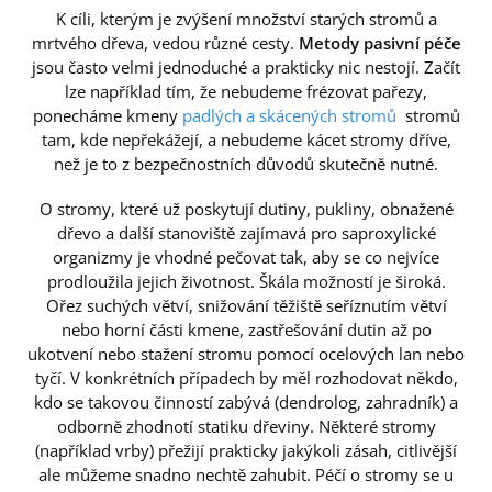
K cíli, kterým je zvýšení množství starých stromů a
mrtvého dřeva, vedou různé cesty.
Metody pasivní péče
jsou často velmi jednoduché a prakticky nic nestojí. Začít
lze například tím, že nebudeme frézovat pařezy,
ponecháme kmeny
padlých a skácených stromů
stromů
tam, kde nepřekážejí, a nebudeme kácet stromy dříve,
než je to z bezpečnostních důvodů skutečně nutné.
O stromy, které už poskytují dutiny, pukliny, obnažené
dřevo a další stanoviště zajímavá pro saproxylické
organizmy je vhodné pečovat tak, aby se co nejvíce
prodloužila jejich životnost. Škála možností je široká.
Ořez suchých větví, snižování těžiště seříznutím větví
nebo horní části kmene, zastřešování dutin až po
ukotvení nebo stažení stromu pomocí ocelových lan nebo
tyčí. V konkrétních případech by měl rozhodovat někdo,
kdo se takovou činností zabývá (dendrolog, zahradník) a
odborně zhodnotí statiku dřeviny. Některé stromy
(například vrby) přežijí prakticky jakýkoli zásah, citlivější
ale můžeme snadno nechtě zahubit. Péčí o stromy se u