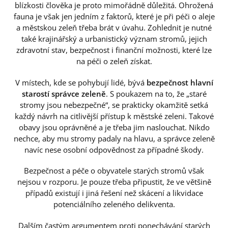
blízkosti člověka je proto mimořádně důležitá. Ohrožená
fauna je však jen jedním z faktorů, které je při péči o aleje
a městskou zeleň třeba brát v úvahu. Zohlednit je nutné
také krajinářský a urbanistický význam stromů, jejich
zdravotní stav, bezpečnost i finanční možnosti, které lze
na péči o zeleň získat.
V místech, kde se pohybují lidé, bývá
bezpečnost hlavní
starostí správce zeleně
. S poukazem na to, že „staré
stromy jsou nebezpečné“, se prakticky okamžitě setká
každý návrh na citlivější přístup k městské zeleni. Takové
obavy jsou oprávněné a je třeba jim naslouchat. Nikdo
nechce, aby mu stromy padaly na hlavu, a správce zeleně
navíc nese osobní odpovědnost za případné škody.
Bezpečnost a péče o obyvatele starých stromů však
nejsou v rozporu. Je pouze třeba připustit, že ve většině
případů existují i jiná řešení než skácení a likvidace
potenciálního zeleného delikventa.
Dalším častým argumentem proti ponechávání starých