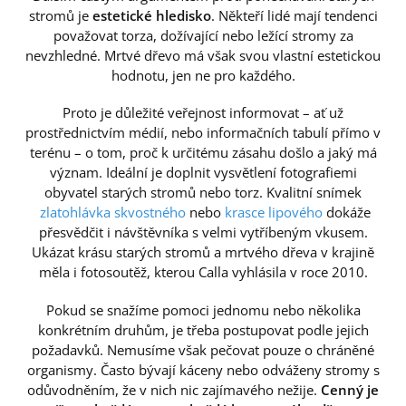
stromů je
estetické hledisko
. Někteří lidé mají tendenci
považovat torza, dožívající nebo ležící stromy za
nevzhledné. Mrtvé dřevo má však svou vlastní estetickou
hodnotu, jen ne pro každého.
Proto je důležité veřejnost informovat – ať už
prostřednictvím médií, nebo informačních tabulí přímo v
terénu – o tom, proč k určitému zásahu došlo a jaký má
význam. Ideální je doplnit vysvětlení fotografiemi
obyvatel starých stromů nebo torz. Kvalitní snímek
zlatohlávka skvostného
nebo
krasce lipového
dokáže
přesvědčit i návštěvníka s velmi vytříbeným vkusem.
Ukázat krásu starých stromů a mrtvého dřeva v krajině
měla i fotosoutěž, kterou Calla vyhlásila v roce 2010.
Pokud se snažíme pomoci jednomu nebo několika
konkrétním druhům, je třeba postupovat podle jejich
požadavků. Nemusíme však pečovat pouze o chráněné
organismy. Často bývají káceny nebo odváženy stromy s
odůvodněním, že v nich nic zajímavého nežije.
Cenný je