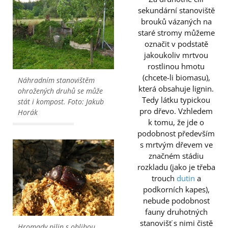
sekundární stanoviště
brouků vázaných na
staré stromy můžeme
označit v podstatě
jakoukoliv mrtvou
rostlinou hmotu
(chcete-li biomasu),
Náhradním stanovištěm
která obsahuje lignin.
ohrožených druhů se může
Tedy látku typickou
stát i kompost. Foto: Jakub
pro dřevo. Vzhledem
Horák
k tomu, že jde o
podobnost především
s mrtvým dřevem ve
značném stádiu
rozkladu (jako je třeba
trouch
dutin
a
podkorních kapes),
nebude podobnost
fauny druhotných
stanovišť s nimi čistě
Hromady pilin s oblibou