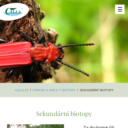
/
/
/
CALLA.CZ
STROMY A HMYZ
BIOTOPY
SEKUNDÁRNÍ BIOTOPY
Sekundární biotopy
Za druhotné čili