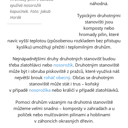
náhodná.
využívá nosorožík
kapucínek. Foto: Jakub
Typickým druhotnými
Horák
stanovišti jsou
komposty nebo
hromady pilin, které
navíc vyšší teplotou (způsobenou rozkladem bez přístupu
kyslíku) umožňují přežití i teplomilným druhům.
Nejnápadnějšími druhy druhotných stanovišť budou
třeba zlatohlávci nebo
nosorožík
. Druhotným stanoviště
může být i obruba pískoviště z pražců, které využívá náš
největší brouk
roháč obecný
. Občas se druhotným
stanoviště může stát i trus – koňský
v případě
nosorožíka
nebo králičí v případě zlatohlávků.
Pomoci druhům vázaným na druhotná stanoviště
můžeme velmi snadno – komposty v zahradách a u
políček nebo mulčováním pilinami a hoblinami
v záhoncích okrasných dřevin.