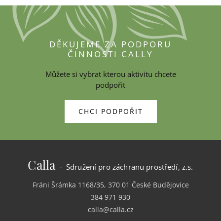
DĚKUJEME ZA PODPORU
ČINNOSTI CALLY
Můžete si vybrat kterou aktivitu chcete
podpořit
CHCI PODPOŘIT
Calla
- Sdružení pro záchranu prostředí, z.s.
Fráni Šrámka 1168/35, 370 01 České Budějovice
384 971 930
calla@calla.cz