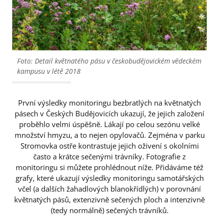
Foto: Detail květnatého pásu v českobudějovickém vědeckém
kampusu v létě 2018
První výsledky monitoringu bezbratlých na květnatých
pásech v Českých Budějovicích ukazují, že jejich založení
proběhlo velmi úspěšně. Lákají po celou sezónu velké
množství hmyzu, a to nejen opylovačů. Zejména v parku
Stromovka ostře kontrastuje jejich oživení s okolními
často a krátce sečenými trávníky. Fotografie z
monitoringu si můžete prohlédnout níže. Přidáváme též
grafy, které ukazují výsledky monitoringu samotářských
včel (a dalších žahadlových blanokřídlých) v porovnání
květnatých pásů, extenzivně sečených ploch a intenzivně
(tedy normálně) sečených trávníků.