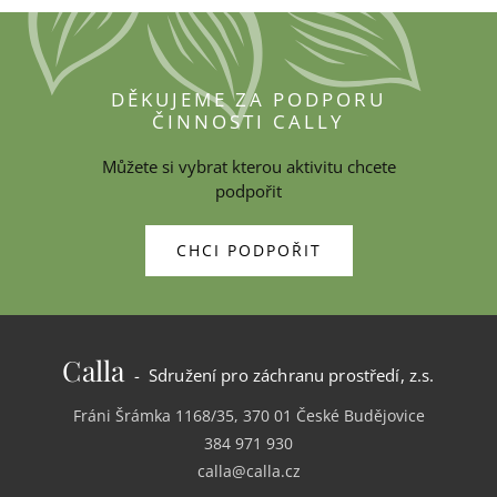
DĚKUJEME ZA PODPORU
ČINNOSTI CALLY
Můžete si vybrat kterou aktivitu chcete
podpořit
CHCI PODPOŘIT
Calla
- Sdružení pro záchranu prostředí, z.s.
Fráni Šrámka 1168/35, 370 01 České Budějovice
384 971 930
calla@calla.cz