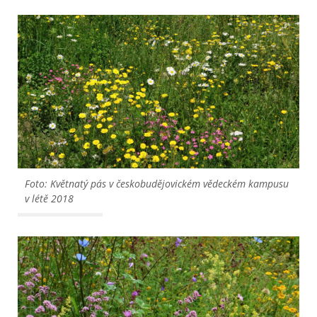
Foto: Květnatý pás v českobudějovickém vědeckém kampusu
v létě 2018