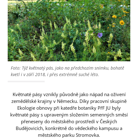
Foto: Týž květnatý pás, jako na předchozím snímku, bohatě
kvetl i v září 2018, i přes extrémně suché léto.
Květnaté pásy vznikly původně jako nápad na oživení
zemědělské krajiny v Německu. Díky pracovní skupině
Ekologie obnovy při katedře botaniky PřF JU byly
květnaté pásy s upraveným složením semenných směsí
přeneseny do městského prostředí v Českých
Budějovicích, konkrétně do vědeckého kampusu a
městského parku Stromovka.