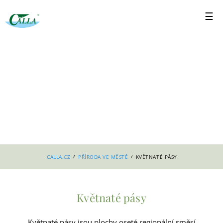
/
/
CALLA.CZ
PŘÍRODA VE MĚSTĚ
KVĚTNATÉ PÁSY
Květnaté pásy
Květnaté pásy jsou plochy oseté regionální směsí