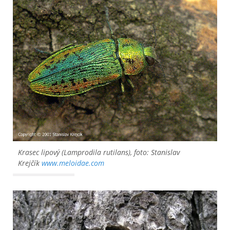
Krasec lipový (
Lamprodila rutilans
), foto: Stanislav
Krejčík
www.meloidae.com