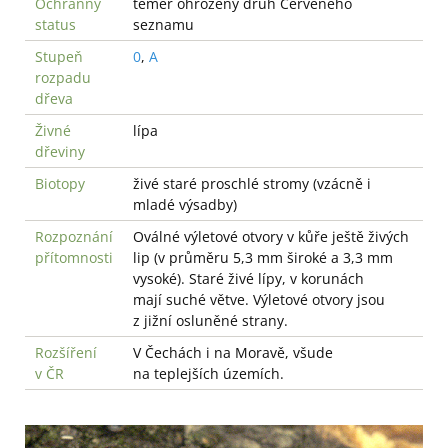
Ochranný
téměř ohrožený druh Červeného
status
seznamu
Stupeň
0
,
A
rozpadu
dřeva
Živné
lípa
dřeviny
Biotopy
živé staré proschlé stromy (vzácně i
mladé výsadby)
Rozpoznání
Oválné výletové otvory v kůře ještě živých
přítomnosti
lip (v průměru 5,3 mm široké a 3,3 mm
vysoké). Staré živé lípy, v korunách
mají suché větve. Výletové otvory jsou
z jižní osluněné strany.
Rozšíření
V Čechách i na Moravě, všude
v ČR
na teplejších územích.