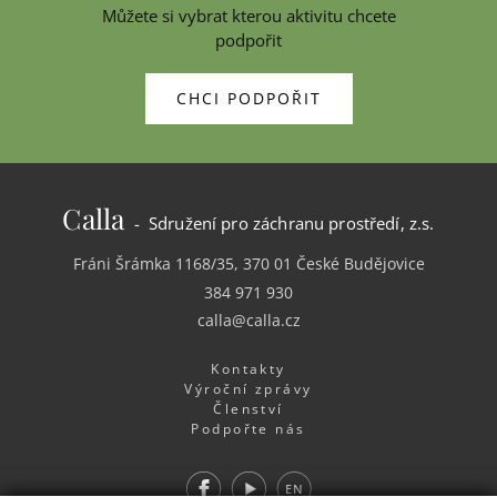
Můžete si vybrat kterou aktivitu chcete
podpořit
CHCI PODPOŘIT
Calla
- Sdružení pro záchranu prostředí, z.s.
Fráni Šrámka 1168/35, 370 01 České Budějovice
384 971 930
calla@calla.cz
Kontakty
Výroční zprávy
Členství
Podpořte nás
Facebook
Youtube
EN