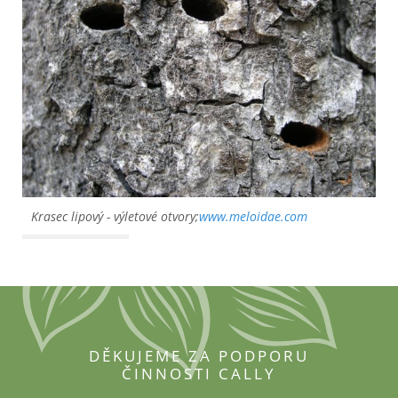
Krasec lipový - výletové otvory;
www.meloidae.com
DĚKUJEME ZA PODPORU
ČINNOSTI CALLY