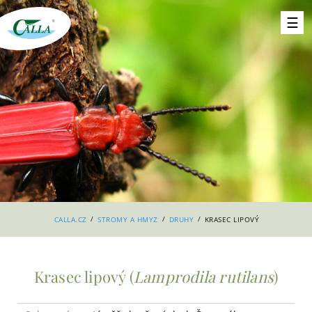
/
/
/
CALLA.CZ
STROMY A HMYZ
DRUHY
KRASEC LIPOVÝ
Krasec lipový (
Lamprodila rutilans
)