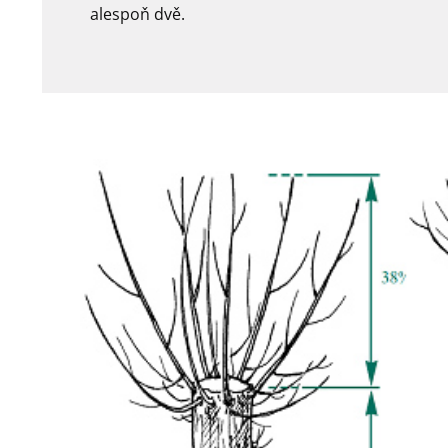
alespoň dvě.