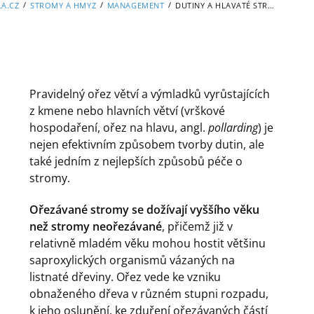
/
/
/
LA.CZ
STROMY A HMYZ
MANAGEMENT
DUTINY A HLAVATÉ STROMY
Pravidelný ořez větví a výmladků vyrůstajících
z kmene nebo hlavních větví (vrškové
hospodaření, ořez na hlavu, angl.
pollarding
) je
nejen efektivním způsobem tvorby dutin, ale
také jedním z nejlepších způsobů péče o
stromy.
Ořezávané stromy se dožívají vyššího věku
než stromy neořezávané
, přičemž již v
relativně mladém věku mohou hostit většinu
saproxylických organismů vázaných na
listnaté dřeviny. Ořez vede ke vzniku
obnaženého dřeva v různém stupni rozpadu,
k jeho oslunění, ke zduření ořezávaných částí