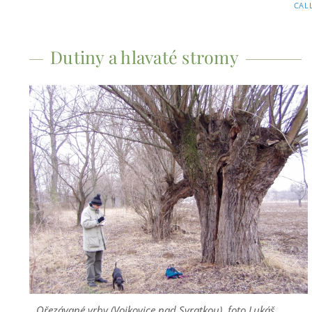
CAL
Dutiny a hlavaté stromy
Ořezávané vrby (Vojkovice nad Svratkou), foto Lukáš