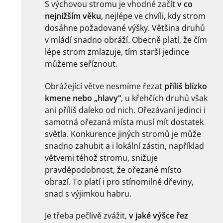
S výchovou stromu je vhodné začít
v co
nejnižším věku
, nejlépe ve chvíli, kdy strom
dosáhne požadované výšky. Většina druhů
v mládí snadno obráží. Obecně platí, že čím
lépe strom zmlazuje, tím starší jedince
můžeme seříznout.
Obrážející větve nesmíme řezat
příliš blízko
kmene nebo „hlavy“
, u křehčích druhů však
ani příliš daleko od nich. Ořezávaní jedinci i
samotná ořezaná místa musí mít dostatek
světla. Konkurence jiných stromů je může
snadno zahubit a i lokální zástin, například
větvemi téhož stromu, snižuje
pravděpodobnost, že ořezané místo
obrazí. To platí i pro stínomilné dřeviny,
snad s výjimkou habru.
Je třeba pečlivě zvážit,
v jaké výšce řez