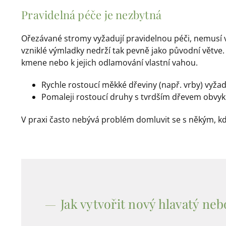
Pravidelná péče je nezbytná
Ořezávané stromy vyžadují pravidelnou péči, nemusí vš
vzniklé výmladky nedrží tak pevně jako původní větve
kmene nebo k jejich odlamování vlastní vahou.
Rychle rostoucí měkké dřeviny (např. vrby) vyžad
Pomaleji rostoucí druhy s tvrdším dřevem obvyk
V praxi často nebývá problém domluvit se s někým, k
Jak vytvořit nový hlavatý ne