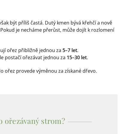
ak být příliš častá. Dutý kmen bývá křehčí a nově
. Pokud je necháme přerůst, může dojít k rozlomení
ují ořez přibližně jednou za
5–7 let
.
le postačí ořezávat jednou za
15–30 let
.
do ořez provede výměnou za získané dřevo.
bo ořezávaný strom?