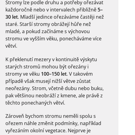
Stromy lze podle druhu a potřeby ořezávat
každoročně nebo v intervalech přibližně
5–
30 let
. Mladší jedince ořezáváme častěji než
staré. Starší stromy obrážejí hůře než
mladé, a pokud začínáme s výchovou
stromu ve vyšším věku, ponecháváme více
větví.
K překlenutí mezery v kontinuitě výskytu
starých stromů mohou být ořezány i
stromy ve věku
100–150 let
. V takovém
případě však musejí nižší větve zůstat
neořezány. Strom, včetně dubu nebo buku,
pak většinou neobráží z kmene, ale právě z
těchto ponechaných větví.
Zároveň bychom stromu neměli spolu s
ořezem náhle změnit podmínky, například
vyřezáním okolní vegetace. Nejprve je