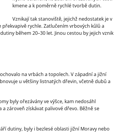
kmene a k poměrně rychlé tvorbě dutin.
Vznikají tak stanoviště, jejichž nedostatek je v
e překvapivě rychle. Zatlučením vrbových kůlů a
dutiny během 20–30 let. Jinou cestou by jejich vznik
ochovalo na vrbách a topolech. V západní a jižní
bnovuje u většiny listnatých dřevin, včetně dubů a
romy byly ořezávány ve výšce, kam nedosáhl
 a zároveň získávat palivové dřevo. Běžně se
í dutiny, byly i bezlesé oblasti jižní Moravy nebo