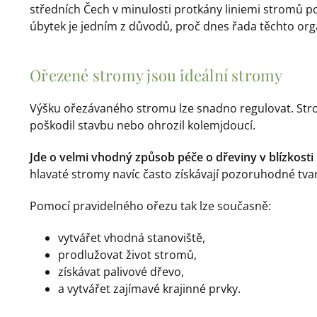
středních Čech v minulosti protkány liniemi stromů p
úbytek je jedním z důvodů, proč dnes řada těchto org
Ořezené stromy jsou ideální stromy
Výšku ořezávaného stromu lze snadno regulovat. Strom
poškodil stavbu nebo ohrozil kolemjdoucí.
Jde o velmi vhodný způsob péče o dřeviny v blízkosti
hlavaté stromy navíc často získávají pozoruhodné tva
Pomocí pravidelného ořezu tak lze současně:
vytvářet vhodná stanoviště,
prodlužovat život stromů,
získávat palivové dřevo,
a vytvářet zajímavé krajinné prvky.