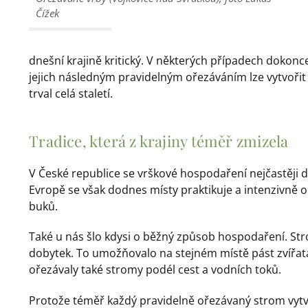
Čížek
dnešní krajině kritický. V některých případech dokonc
jejich následným pravidelným ořezáváním lze vytvořit 
trval celá staletí.
Tradice, která z krajiny téměř zmizela
V České republice se vrškové hospodaření nejčastěji d
Evropě se však dodnes místy praktikuje a intenzivně o
buků.
Také u nás šlo kdysi o běžný způsob hospodaření. St
dobytek. To umožňovalo na stejném místě pást zvířata
ořezávaly také stromy podél cest a vodních toků.
Protože téměř každý pravidelně ořezávaný strom vytvář