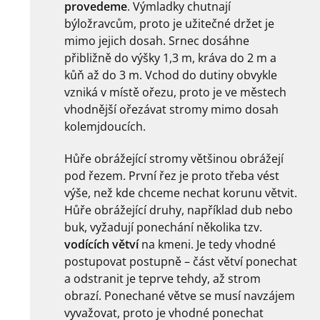
provedeme
. Výmladky chutnají
býložravcům, proto je užitečné držet je
mimo jejich dosah. Srnec dosáhne
přibližně do výšky 1,3 m, kráva do 2 m a
kůň až do 3 m. Vchod do dutiny obvykle
vzniká v místě ořezu, proto je ve městech
vhodnější ořezávat stromy mimo dosah
kolemjdoucích.
Hůře obrážející stromy většinou obrážejí
pod řezem. První řez je proto třeba vést
výše, než kde chceme nechat korunu větvit.
Hůře obrážející druhy, například dub nebo
buk, vyžadují ponechání několika tzv.
vodících větví
na kmeni. Je tedy vhodné
postupovat postupně – část větví ponechat
a odstranit je teprve tehdy, až strom
obrazí. Ponechané větve se musí navzájem
vyvažovat, proto je vhodné ponechat