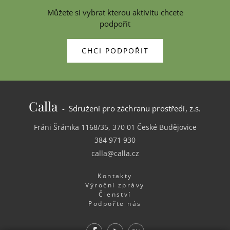
Můžete si vybrat kterou aktivitu chcete
podpořit
CHCI PODPOŘIT
Calla
- Sdružení pro záchranu prostředí, z.s.
Fráni Šrámka 1168/35, 370 01 České Budějovice
384 971 930
calla@calla.cz
Kontakty
Výroční zprávy
Členství
Podpořte nás