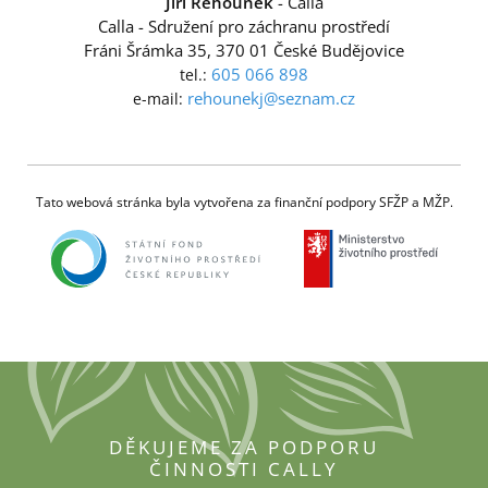
Jiří Řehounek
- Calla
Calla - Sdružení pro záchranu prostředí
Fráni Šrámka 35, 370 01 České Budějovice
605 066 898
tel.:
rehounekj@seznam.cz
e-mail:
Tato webová stránka byla vytvořena za finanční podpory SFŽP a MŽP.
DĚKUJEME ZA PODPORU
ČINNOSTI CALLY