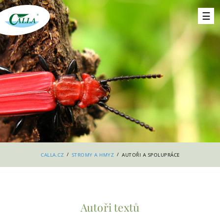
/
/
CALLA.CZ
STROMY A HMYZ
AUTOŘI A SPOLUPRÁCE
Autoři textů