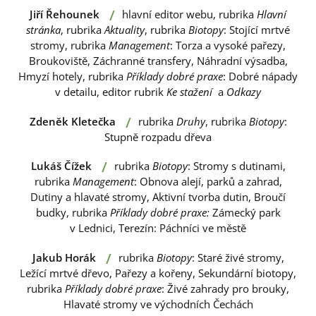
/
Jiří Řehounek
hlavní editor webu, rubrika
Hlavní
stránka
, rubrika
Aktuality
, rubrika
Biotopy
: Stojící mrtvé
stromy, rubrika
Management
: Torza a vysoké pařezy,
Broukoviště, Záchranné transfery, Náhradní výsadba,
Hmyzí hotely, rubrika
Příklady dobré praxe
: Dobré nápady
v detailu, editor rubrik
Ke stažení
a
Odkazy
/
Zdeněk Kletečka
rubrika
Druhy
, rubrika
Biotopy
:
Stupně rozpadu dřeva
/
Lukáš Čížek
rubrika
Biotopy
: Stromy s dutinami,
rubrika
Management
: Obnova alejí, parků a zahrad,
Dutiny a hlavaté stromy, Aktivní tvorba dutin, Broučí
budky, rubrika
Příklady dobré praxe:
Zámecký park
v Lednici, Terezín: Páchníci ve městě
/
Jakub Horák
rubrika
Biotopy
: Staré živé stromy,
Ležící mrtvé dřevo, Pařezy a kořeny, Sekundární biotopy,
rubrika
Příklady dobré praxe
: Živé zahrady pro brouky,
Hlavaté stromy ve východních Čechách