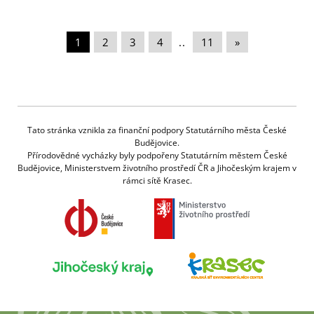
1
|
2
|
3
|
4
|
..
|
11
|
»
Tato stránka vznikla za finanční podpory Statutárního města České
Budějovice.
Přírodovědné vycházky byly podpořeny Statutárním městem České
Budějovice, Ministerstvem životního prostředí ČR a Jihočeským krajem v
rámci sítě Krasec.