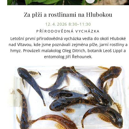
Za plži a rostlinami na Hlubokou
12. 4. 2026 8:30–11:30
PŘÍRODOVĚDNÁ VYCHÁZKA
Letošní první přírodovědná vycházka vedla do okolí Hluboké
nad Vltavou, kde jsme poznávali zejména plže, jarní rostliny a
hmyz. Provázeli malakolog Oleg Ditrich, botanik Leoš Lippl a
entomolog Jiří Řehounek.