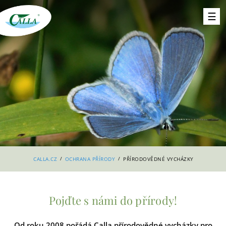
/
/
CALLA.CZ
OCHRANA PŘÍRODY
PŘÍRODOVĚDNÉ VYCHÁZKY
Pojďte s námi do přírody!
Od roku 2008 pořádá Calla přírodovědné vycházky pro