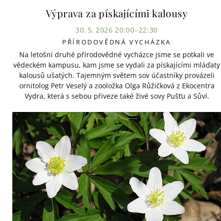
Výprava za pískajícími kalousy
30. 5. 2026 20:00–22:30
PŘÍRODOVĚDNÁ VYCHÁZKA
Na letošní druhé přírodovědné vycházce jsme se potkali ve
vědeckém kampusu, kam jsme se vydali za pískajícími mláďaty
kalousů ušatých. Tajemným světem sov účastníky provázeli
ornitolog Petr Veselý a zooložka Olga Růžičková z Ekocentra
Vydra, která s sebou přiveze také živé sovy Pušťu a Sůví.