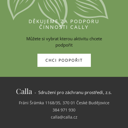
DĚKUJEME ZA PODPORU
ČINNOSTI CALLY
Můžete si vybrat kterou aktivitu chcete
podpořit
CHCI PODPOŘIT
Calla
- Sdružení pro záchranu prostředí, z.s.
Fráni Šrámka 1168/35, 370 01 České Budějovice
384 971 930
calla@calla.cz