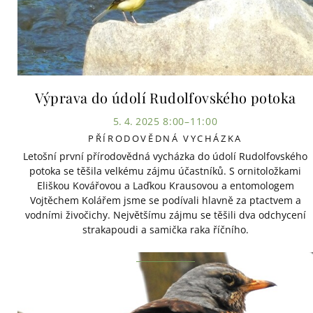
Výprava do údolí Rudolfovského potoka
5. 4. 2025 8:00–11:00
PŘÍRODOVĚDNÁ VYCHÁZKA
Letošní první přírodovědná vycházka do údolí Rudolfovského
potoka se těšila velkému zájmu účastníků. S ornitoložkami
Eliškou Kovářovou a Laďkou Krausovou a entomologem
Vojtěchem Kolářem jsme se podívali hlavně za ptactvem a
vodními živočichy. Největšímu zájmu se těšili dva odchycení
strakapoudi a samička raka říčního.