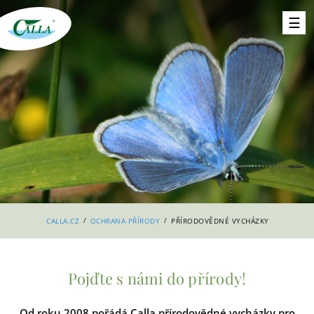
/
/
CALLA.CZ
OCHRANA PŘÍRODY
PŘÍRODOVĚDNÉ VYCHÁZKY
Pojďte s námi do přírody!
Od roku 2008 pořádá Calla přírodovědné vycházky pro