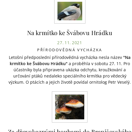
Na krmítko ke Švábovu Hrádku
27. 11. 2021
PŘÍRODOVĚDNÁ VYCHÁZKA
Letošní předposlední přírodovědná vycházka nesla název
"Na
krmítko ke Švábovu Hrádku"
a proběhla v sobotu 27. 11. Pro
účastníky byla připravena ukázka odchytu, kroužkování a
určování ptáků nedaleko speciálního krmítka pro vědecký
výzkum. O ptácích a jejich životě povídal ornitolog Petr Veselý.
Za dřevokaznými houbami do Branišovského