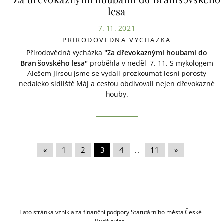
lesa
7. 11. 2021
PŘÍRODOVĚDNÁ VYCHÁZKA
Přírodovědná vycházka
"Za dřevokaznými houbami do
Branišovského lesa"
proběhla v neděli 7. 11. S mykologem
Alešem Jirsou jsme se vydali prozkoumat lesní porosty
nedaleko sídliště Máj a cestou obdivovali nejen dřevokazné
houby.
«
|
1
|
2
|
3
|
4
|
..
|
11
|
»
Tato stránka vznikla za finanční podpory Statutárního města České
Budějovice.