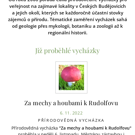
veřejnost na zajímavé lokality v Českých Budějovicích
a jejich okolí, kterých se každoročně účastní stovky
zájemců o přírodu. Tématické zaměření vycházek sahá
od geologie přes mykologii, botaniku a zoologii až k
regionální historii.
Již proběhlé vycházky
Za mechy a houbami k Rudolfovu
6. 11. 2022
PŘÍRODOVĚDNÁ VYCHÁZKA
Přírodovědná vycházka
"Za mechy a houbami k Rudolfovu"
proběhla v neděli 6. listopadu. Městskou zástavbou i