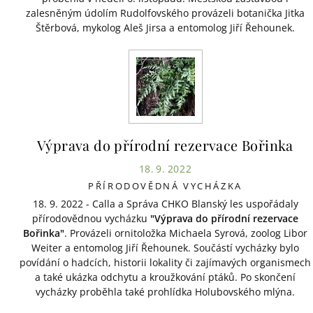
zalesněným údolím Rudolfovského provázeli botanička Jitka
Štěrbová, mykolog Aleš Jirsa a entomolog Jiří Řehounek.
Výprava do přírodní rezervace Bořinka
18. 9. 2022
PŘÍRODOVĚDNÁ VYCHÁZKA
18. 9. 2022 - Calla a Správa CHKO Blanský les uspořádaly
přírodovědnou vycházku
"Výprava do přírodní rezervace
Bořinka"
. Provázeli ornitoložka Michaela Syrová, zoolog Libor
Weiter a entomolog Jiří Řehounek. Součástí vycházky bylo
povídání o hadcích, historii lokality či zajímavých organismech
a také ukázka odchytu a kroužkování ptáků. Po skončení
vycházky proběhla také prohlídka Holubovského mlýna.