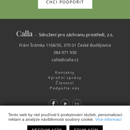
CHCI PODPOŘIT
Calla
- Sdružení pro záchranu prostředí, z.s.
Fráni Šrámka 1168/35, 370 01 České Budějovice
384 971 930
calla@calla.cz
Kontakty
Výroční zprávy
Členství
Podpořte nás
Facebook
Youtube
EN
Webdesign
&
Webhosting
&
publikační systém Toolkit
-
Tento web by rád používal k poskytování služeb, personalizaci
reklam a analýze návštěvnosti soubory cookie.
Více informací
Studio