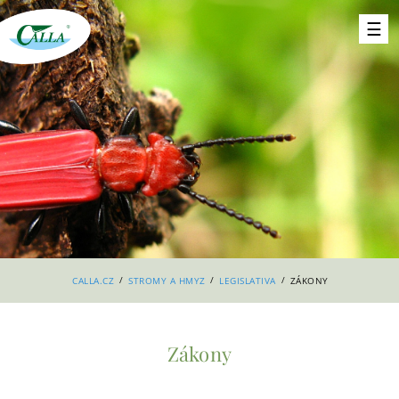
/
/
/
CALLA.CZ
STROMY A HMYZ
LEGISLATIVA
ZÁKONY
Zákony