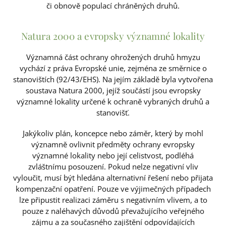
či obnově populací chráněných druhů.
Natura 2000 a evropsky významné lokality
Významná část ochrany ohrožených druhů hmyzu
vychází z práva Evropské unie, zejména ze směrnice o
stanovištích (92/43/EHS). Na jejím základě byla vytvořena
soustava Natura 2000, jejíž součástí jsou evropsky
významné lokality určené k ochraně vybraných druhů a
stanovišť.
Jakýkoliv plán, koncepce nebo záměr, který by mohl
významně ovlivnit předměty ochrany evropsky
významné lokality nebo její celistvost, podléhá
zvláštnímu posouzení. Pokud nelze negativní vliv
vyloučit, musí být hledána alternativní řešení nebo přijata
kompenzační opatření. Pouze ve výjimečných případech
lze připustit realizaci záměru s negativním vlivem, a to
pouze z naléhavých důvodů převažujícího veřejného
zájmu a za současného zajištění odpovídajících