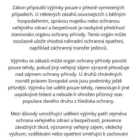
Zákon připouští výjimky pouze v přesně vymezených
případech. U některých zásahů souvisejících s běžným
hospodařením, správou majetku nebo ochranou
veřejného zdraví a bezpečnosti je nezbytné předchozí
stanovisko orgánu ochrany přírody. Tento orgán může
současně uložit vhodná náhradní ochranná opatření,
například záchranný transfer jedinců.
Výjimku ze zákazů může orgán ochrany přírody povolit
pouze tehdy, pokud jiný veřejný zájem výrazně převažuje
nad zájmem ochrany přírody. U druhů chráněných
rovněž právem Evropské unie jsou podmínky ještě
přísnější. Výjimku lze udělit pouze tehdy, neexistuje-li jiné
uspokojivé řešení a nebude-li ohrožen příznivý stav
populace daného druhu z hlediska ochrany.
Mezi důvody umožňující udělení výjimky patří zejména
ochrana veřejného zdraví a bezpečnosti, prevence
závažných škod, významný veřejný zájem, vědecký
výzkum, vzdělávání nebo opatření směřující k zachování