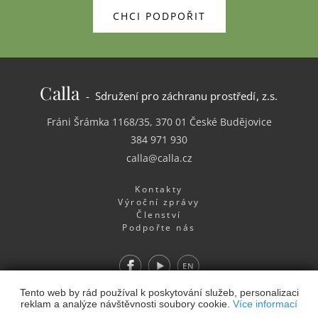
CHCI PODPOŘIT
Calla
- Sdružení pro záchranu prostředí, z.s.
Fráni Šrámka 1168/35, 370 01 České Budějovice
384 971 930
calla@calla.cz
Kontakty
Výroční zprávy
Členství
Podpořte nás
Facebook
Youtube
EN
Webdesign
&
Webhosting
&
publikační systém Toolkit
-
Tento web by rád používal k poskytování služeb, personalizaci
reklam a analýze návštěvnosti soubory cookie.
Více informací
Studio