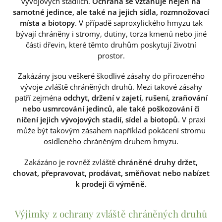
vývojových stadiích.
Ochrana se vztahuje nejen na
samotné jedince, ale také na jejich sídla, rozmnožovací
místa a biotopy
. V případě saproxylického hmyzu tak
bývají chráněny i stromy, dutiny, torza kmenů nebo jiné
části dřevin, které těmto druhům poskytují životní
prostor.
Zakázány jsou veškeré škodlivé zásahy do přirozeného
vývoje zvláště chráněných druhů. Mezi takové zásahy
patří zejména
odchyt, držení v zajetí, rušení, zraňování
nebo usmrcování jedinců, ale také poškozování či
ničení jejich vývojových stadií, sídel a biotopů
. V praxi
může být takovým zásahem například pokácení stromu
osídleného chráněným druhem hmyzu.
Zakázáno je rovněž zvláště
chráněné druhy držet,
chovat, přepravovat, prodávat, směňovat nebo nabízet
k prodeji či výměně.
Výjimky z ochrany zvláště chráněných druhů