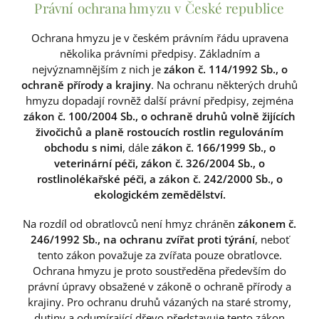
Právní ochrana hmyzu v České republice
Ochrana hmyzu je v českém právním řádu upravena
několika právními předpisy. Základním a
nejvýznamnějším z nich je
zákon č. 114/1992 Sb., o
ochraně přírody a krajiny
. Na ochranu některých druhů
hmyzu dopadají rovněž další právní předpisy, zejména
zákon č. 100/2004 Sb., o ochraně druhů volně žijících
živočichů a planě rostoucích rostlin regulováním
obchodu s nimi
, dále
zákon č. 166/1999 Sb., o
veterinární péči, zákon č. 326/2004 Sb., o
rostlinolékařské péči, a zákon č. 242/2000 Sb., o
ekologickém zemědělství.
Na rozdíl od obratlovců není hmyz chráněn
zákonem č.
246/1992 Sb., na ochranu zvířat proti týrání
, neboť
tento zákon považuje za zvířata pouze obratlovce.
Ochrana hmyzu je proto soustředěna především do
právní úpravy obsažené v zákoně o ochraně přírody a
krajiny. Pro ochranu druhů vázaných na staré stromy,
dutiny a odumírající dřevo představuje tento zákon