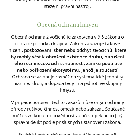
stěžejní právní nástroj.
Obecná ochrana hmyzu
Obecná ochrana živočichů je zakotvena v § 5 zákona o
ochraně přírody a krajiny.
Zákon zakazuje takové
ničení, poškozování, sběr nebo odchyt živočichů, které
by mohly vést k ohrožení existence druhu, narušení
jeho rozmnožovacích schopností, zániku populace
nebo poškození ekosystému, jehož je součástí.
Ochrana se vztahuje rovněž na systematické jednotky
nižší než druh, a dopadá tedy i na jednotlivé skupiny
hmyzu.
V případě porušení těchto zákazů může orgán ochrany
přírody rušivou činnost omezit nebo zakázat. Současně
může vzniknout odpovědnost za přestupek nebo jiný
správní delikt podle příslušných ustanovení zákona.
Fyzické i právnické osoby jsou dále povinny při