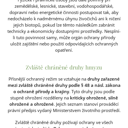
zemědělské, lesnické, stavební, vodohospodářské,
dopravní nebo energetické činnosti postupovat tak, aby
nedocházelo k nadměrnému úhynu živočichů ani k ničení
jejich biotopů, pokud lze těmto následkům zabránit
technicky a ekonomicky dostupnými prostředky. Nesplní-
li tuto povinnost samy, může orgán ochrany přírody
uložit zajištění nebo použití odpovídajících ochranných
opatření.
Zvláště chráněné druhy hmyzu
Přísnější ochranný režim se vztahuje na
druhy zařazené
mezi zvláště chráněné druhy podle § 48 a násl. zákona
o ochraně přírody a krajiny
. Tyto druhy jsou podle
stupně ohrožení rozděleny na
kriticky ohrožené, silně
ohrožené a ohrožené
. Jejich seznam stanoví prováděcí
právní předpis vydaný Ministerstvem životního prostředí.
Zvláště chráněné druhy požívají ochrany ve všech