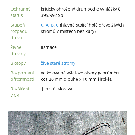
Ochranný
kriticky ohrožený druh podle vyhlášky č.
status
395/992 Sb.
Stupeň
0
,
A
,
B
,
C
(hlavně stojící holé dřevo živých
rozpadu
stromů v místech bez kůry)
dřeva
Živné
listnáče
dřeviny
Biotopy
živé staré stromy
Rozpoznání
velké oválné výletové otvory (v průměru
přítomnosti
cca 20 mm dlouhé x 10 mm široké).
Rozšíření
j. a stř. Morava.
v ČR