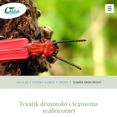
/
/
/
CALLA.CZ
STROMY A HMYZ
DRUHY
TESAŘÍK DRSNOROHÝ
Tesařík drsnorohý (
Aegosoma
scabricorne
)