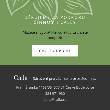
DĚKUJEME ZA PODPORU
ČINNOSTI CALLY
Můžete si vybrat kterou aktivitu chcete
podpořit
CHCI PODPOŘIT
Calla
- Sdružení pro záchranu prostředí, z.s.
Fráni Šrámka 1168/35, 370 01 České Budějovice
384 971 930
calla@calla.cz