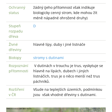
Ochranný
žádný (jeho přítomnost však indikuje
status
biologicky cenný strom, kde mohou žít
méně nápadné ohrožené druhy)
Stupeň
D
rozpadu
dřeva
Živné
hlavně lípy, duby i jiné listnáče
dřeviny
Biotopy
stromy s dutinami
Rozpoznání
V dutinách v trouchu je trus, vyskytuje se
přítomnosti
hlavně na lípách, dubech i jiných
listnáčích, trus je o něco menší než trus
páchníků.
Rozšíření
Všude na teplejších územích, podmínkou
v ČR
jsou však vhodné dřeviny s dutinami.