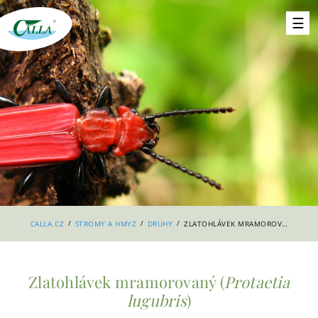
/
/
/
CALLA.CZ
STROMY A HMYZ
DRUHY
ZLATOHLÁVEK MRAMOROVANÝ
Zlatohlávek mramorovaný (
Protaetia
lugubris
)