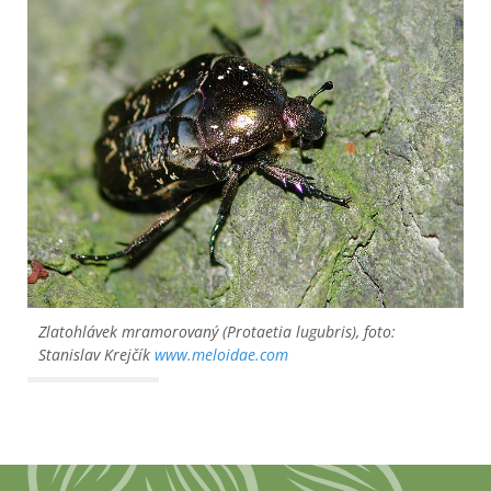
Zlatohlávek mramorovaný (
Protaetia lugubris
), foto:
Stanislav Krejčík
www.meloidae.com