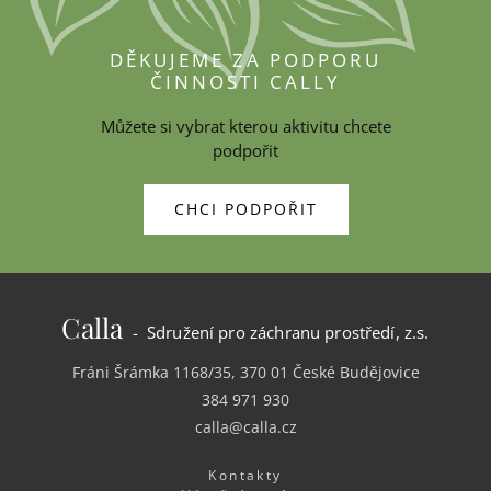
DĚKUJEME ZA PODPORU
ČINNOSTI CALLY
Můžete si vybrat kterou aktivitu chcete
podpořit
CHCI PODPOŘIT
Calla
- Sdružení pro záchranu prostředí, z.s.
Fráni Šrámka 1168/35, 370 01 České Budějovice
384 971 930
calla@calla.cz
Kontakty