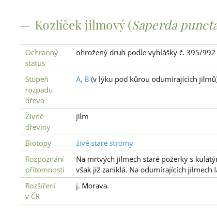
Kozlíček jilmový (
Saperda puncta
Ochranný
ohrožený druh podle vyhlášky č. 395/992
status
Stupeň
A
,
B
(v lýku pod kůrou odumírajících jilmů
rozpadu
dřeva
Živné
jilm
dřeviny
Biotopy
živé staré stromy
Rozpoznání
Na mrtvých jilmech staré požerky s kulat
přítomnosti
však již zaniklá. Na odumírajících jilmech 
Rozšíření
j. Morava.
v ČR