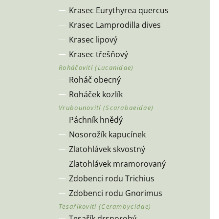
Krasec Eurythyrea quercus
Krasec Lamprodilla dives
Krasec lipový
Krasec třešňový
Roháč obecný
Roháček kozlík
Páchník hnědý
Nosorožík kapucínek
Zlatohlávek skvostný
Zlatohlávek mramorovaný
Zdobenci rodu Trichius
Zdobenci rodu Gnorimus
Tesařík drsnorohý