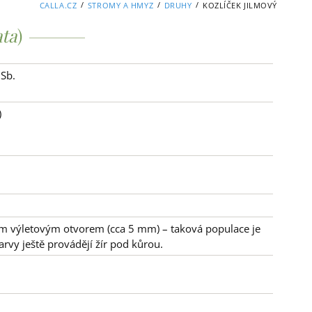
/
/
/
CALLA.CZ
STROMY A HMYZ
DRUHY
KOZLÍČEK JILMOVÝ
ta
)
 Sb.
)
ým výletovým otvorem (cca 5 mm) – taková populace je
larvy ještě provádějí žír pod kůrou.