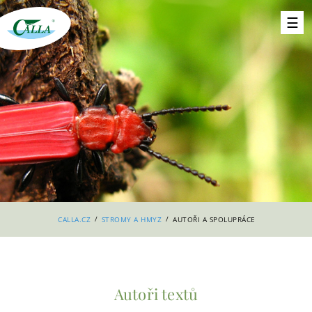
/
/
CALLA.CZ
STROMY A HMYZ
AUTOŘI A SPOLUPRÁCE
Autoři textů