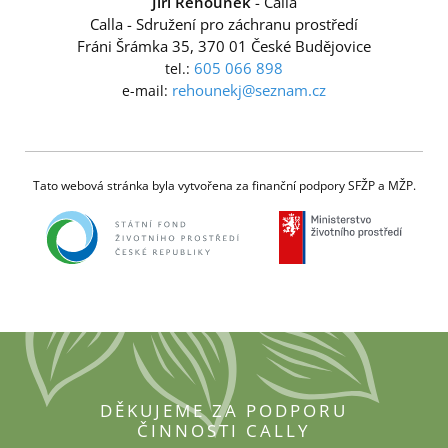
Jiří Řehounek
- Calla
Calla - Sdružení pro záchranu prostředí
Fráni Šrámka 35, 370 01 České Budějovice
605 066 898
tel.:
rehounekj@seznam.cz
e-mail:
Tato webová stránka byla vytvořena za finanční podpory SFŽP a MŽP.
DĚKUJEME ZA PODPORU
ČINNOSTI CALLY