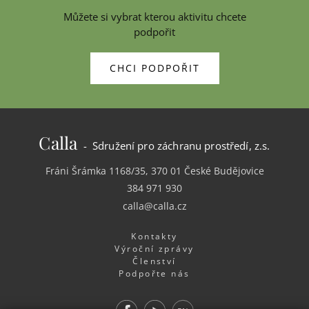
Můžete si vybrat kterou aktivitu chcete
podpořit
CHCI PODPOŘIT
Calla
- Sdružení pro záchranu prostředí, z.s.
Fráni Šrámka 1168/35, 370 01 České Budějovice
384 971 930
calla@calla.cz
Kontakty
Výroční zprávy
Členství
Podpořte nás