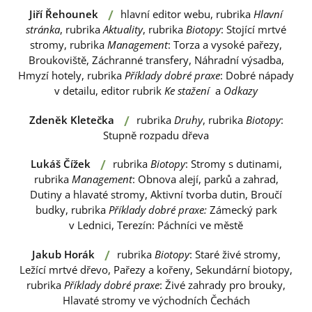
/
Jiří Řehounek
hlavní editor webu, rubrika
Hlavní
stránka
, rubrika
Aktuality
, rubrika
Biotopy
: Stojící mrtvé
stromy, rubrika
Management
: Torza a vysoké pařezy,
Broukoviště, Záchranné transfery, Náhradní výsadba,
Hmyzí hotely, rubrika
Příklady dobré praxe
: Dobré nápady
v detailu, editor rubrik
Ke stažení
a
Odkazy
/
Zdeněk Kletečka
rubrika
Druhy
, rubrika
Biotopy
:
Stupně rozpadu dřeva
/
Lukáš Čížek
rubrika
Biotopy
: Stromy s dutinami,
rubrika
Management
: Obnova alejí, parků a zahrad,
Dutiny a hlavaté stromy, Aktivní tvorba dutin, Broučí
budky, rubrika
Příklady dobré praxe:
Zámecký park
v Lednici, Terezín: Páchníci ve městě
/
Jakub Horák
rubrika
Biotopy
: Staré živé stromy,
Ležící mrtvé dřevo, Pařezy a kořeny, Sekundární biotopy,
rubrika
Příklady dobré praxe
: Živé zahrady pro brouky,
Hlavaté stromy ve východních Čechách