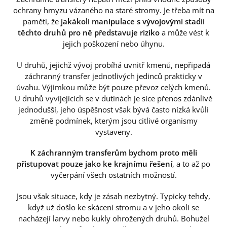
ochrany hmyzu vázaného na staré stromy. Je třeba mít na
paměti, že
jakákoli manipulace s vývojovými stadii
těchto druhů pro ně představuje riziko
a může vést k
jejich poškození nebo úhynu.
U druhů, jejichž vývoj probíhá uvnitř kmenů, nepřipadá
záchranný transfer jednotlivých jedinců prakticky v
úvahu. Výjimkou může být pouze převoz celých kmenů.
U druhů vyvíjejících se v dutinách je sice přenos zdánlivě
jednodušší, jeho úspěšnost však bývá často nízká kvůli
změně podmínek, kterým jsou citlivé organismy
vystaveny.
K záchranným transferům bychom proto měli
přistupovat pouze jako ke krajnímu řešení
, a to až po
vyčerpání všech ostatních možností.
Jsou však situace, kdy je zásah nezbytný. Typicky tehdy,
když už došlo ke skácení stromu a v jeho okolí se
nacházejí larvy nebo kukly ohrožených druhů. Bohužel