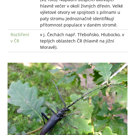
hlavně večer v okolí živných dřevin. Velké
výletové otvory ve spojitosti s pilinami u
paty stromu jednoznačně identifikují
přítomnost populace v daném stromě.
Rozšíření
v j. Čechách např. Třeboňsko, Hlubocko, v
v ČR
teplých oblastech ČR (hlavně na jižní
Moravě).