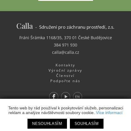
Calla
- Sdružení pro záchranu prostředí, z.s.
Fráni Šrámka 1168/35, 370 01 České Budějovice
384 971 930
calla@calla.cz
Kontakty
Výroční zprávy
Členství
Podpořte nás
Facebook
Youtube
EN
Webdesign
&
Webhosting
&
publikační systém Toolkit
-
Tento web by rád používal k poskytování služeb, personalizaci
reklam a analýze návštěvnosti soubory cookie.
Více informací
Studio
NESOUHLASÍM
SOUHLASÍM