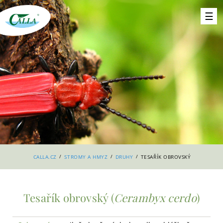
/
/
/
CALLA.CZ
STROMY A HMYZ
DRUHY
TESAŘÍK OBROVSKÝ
Tesařík obrovský (
Cerambyx cerdo
)