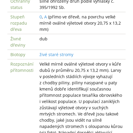
Ochranný
silně ohrožený druh podle vyhlášky č.
status
395/1992 Sb.
Stupeň
0
,
A
(přímo ve dřevě, na povrchu velké
rozpadu
mírně oválné výletové otvory 20,75 x 13,2
dřeva
mm)
Živné
dub
dřeviny
Biotopy
živé staré stromy
Rozpoznání
Velké mírně oválné výletové otvory v kůře
přítomnosti
dubů (v průměru 20,75 x 13,2 mm). Larvy
v posledních stádiích vývoje vyhazují
z chodby piliny, piliny nasypané u paty
kmenů dobře identifikují současnou
přítomnost populace tesaříka obrovského
i velikost populace. U populací zaniklých
zůstávají výletové otvory v suchých
mrtvých stromech. Ve dřevě jsou takové
chodby, jaké jsou vidět na silně
napadených stromech s oloupanou kůrou
(viz foto). Nápadní dospělci aktivující