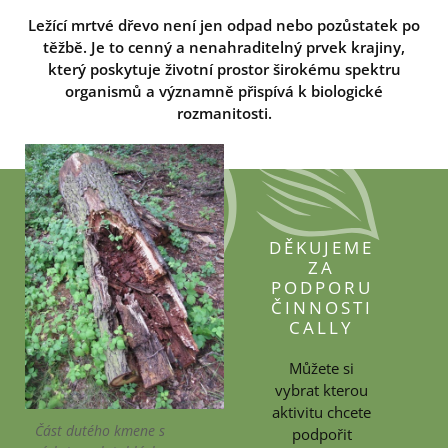
Ležící mrtvé dřevo není jen odpad nebo pozůstatek po
těžbě. Je to cenný a nenahraditelný prvek krajiny,
který poskytuje životní prostor širokému spektru
organismů a významně přispívá k biologické
rozmanitosti.
DĚKUJEME
ZA
PODPORU
ČINNOSTI
CALLY
Můžete si
vybrat kterou
aktivitu chcete
Část dutého kmene s
podpořit