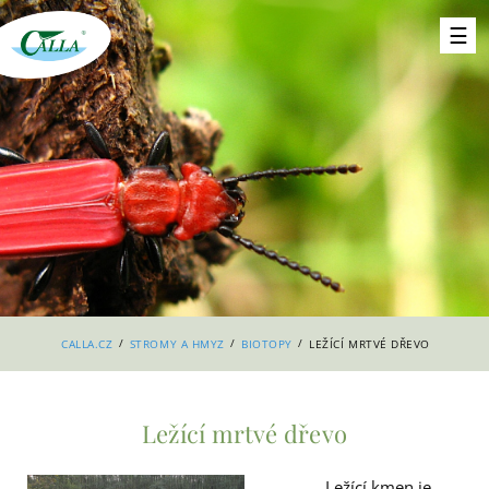
/
/
/
CALLA.CZ
STROMY A HMYZ
BIOTOPY
LEŽÍCÍ MRTVÉ DŘEVO
Ležící mrtvé dřevo
Ležící kmen je