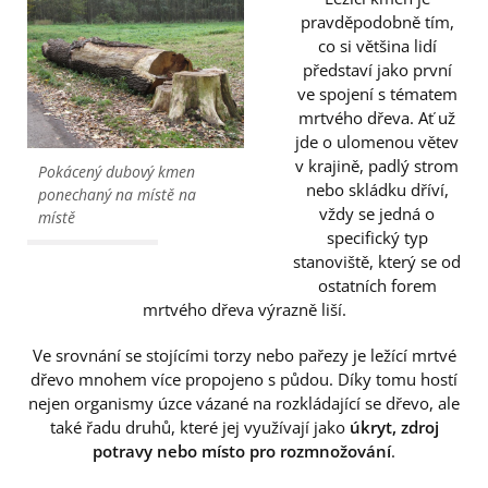
pravděpodobně tím,
co si většina lidí
představí jako první
ve spojení s tématem
mrtvého dřeva. Ať už
jde o ulomenou větev
v krajině, padlý strom
Pokácený dubový kmen
nebo skládku dříví,
ponechaný na místě na
vždy se jedná o
místě
specifický typ
stanoviště, který se od
ostatních forem
mrtvého dřeva výrazně liší.
Ve srovnání se stojícími torzy nebo pařezy je ležící mrtvé
dřevo mnohem více propojeno s půdou. Díky tomu hostí
nejen organismy úzce vázané na rozkládající se dřevo, ale
také řadu druhů, které jej využívají jako
úkryt, zdroj
potravy nebo místo pro rozmnožování
.