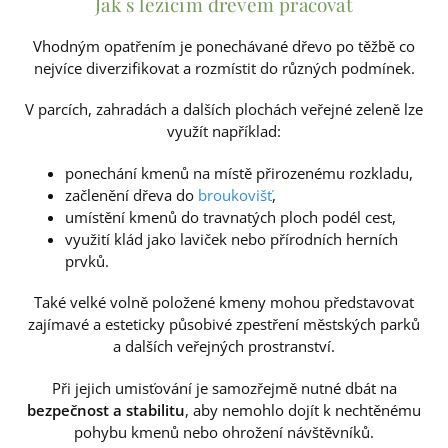
Jak s ležícím dřevem pracovat
Vhodným opatřením je ponechávané dřevo po těžbě co
nejvíce diverzifikovat a rozmístit do různých podmínek.
V parcích, zahradách a dalších plochách veřejné zeleně lze
využít například:
ponechání kmenů na místě přirozenému rozkladu,
začlenění dřeva do
broukovišť
,
umístění kmenů do travnatých ploch podél cest,
využití klád jako laviček nebo přírodních herních
prvků.
Také velké volně položené kmeny mohou představovat
zajímavé a esteticky působivé zpestření městských parků
a dalších veřejných prostranství.
Při jejich umisťování je samozřejmě nutné dbát na
bezpečnost a stabilitu
, aby nemohlo dojít k nechtěnému
pohybu kmenů nebo ohrožení návštěvníků.