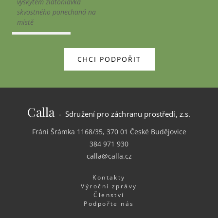
výskytem zlatohlávka
skvostného ponechaná na
místě
CHCI PODPOŘIT
Calla
- Sdružení pro záchranu prostředí, z.s.
Fráni Šrámka 1168/35, 370 01 České Budějovice
384 971 930
calla@calla.cz
Kontakty
Výroční zprávy
Členství
Podpořte nás