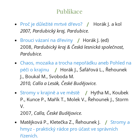
Publikace
/
Proč je důležité mrtvé dřevo?
Horák J. a kol
2007, Pardubický kraj, Pardubice.
/
Brouci vázaní na dřeviny
Horák J. (ed)
2008,
Pardubický kraj & Česká lesnická společnost,
Pardubice.
Chaos, mozaika a trocha nepořádku aneb Pohled na
/
péči o krajinu
Horák J., Šafářová L., Řehounek
J., Boukal M., Svoboda M.
2010, Calla a Lesák, České Budějovice.
/
Stromy v krajině a ve městě
Hyťha M., Koubek
P., Kunce P., Mařík T., Molek V., Řehounek J., Storm
V.
2007,
Calla, České Budějovice.
/
Matějková P., Kletečka Z., Řehounek J.
Stromy a
hmyz - praktický rádce pro účast ve správních
řízeních.