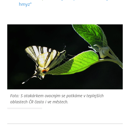
hmyz"
Foto: S otakárkem ovocným se potkáme v teplejších
oblastech ČR často i ve městech.