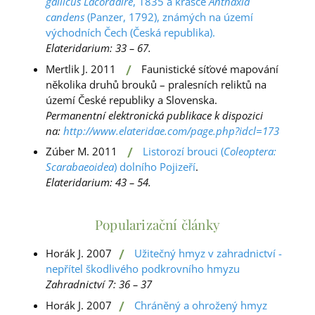
gallicus Lacordaire
, 1835 a krasce
Anthaxia
candens
(Panzer, 1792), známých na území
východních Čech (Česká republika).
Elateridarium: 33 – 67.
/
Mertlik J. 2011
Faunistické síťové mapování
několika druhů brouků – pralesních reliktů na
území České republiky a Slovenska.
Permanentní elektronická publikace k dispozici
na:
http://www.elateridae.com/page.php?idcl=173
/
Zúber M. 2011
Listorozí brouci (
Coleoptera:
Scarabaeoidea
) dolního Pojizeří
.
Elateridarium: 43 – 54.
Popularizační články
/
Horák J. 2007
Užitečný hmyz v zahradnictví -
nepřítel škodlivého podkrovního hmyzu
Zahradnictví 7: 36 – 37
/
Horák J. 2007
Chráněný a ohrožený hmyz