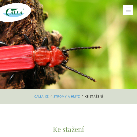
/
/
CALLA.CZ
STROMY A HMYZ
KE STAŽENÍ
Ke stažení