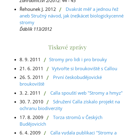
Zahradnictví 2/2012: 44 - 45
/
Řehounek J. 2012
Dvakrát měř a jednou řež
aneb Stručný návod, jak (ne)kácet biologickycenné
stromy
Ďáblík 113/2012
Tiskové zprávy
/
8. 9. 2011
Stromy pro lidi i pro brouky
/
21. 6. 2011
Vytvořte si broukoviště s Callou
/
26. 5. 2011
První českobudějovické
broukoviště
/
3. 2. 2011
Calla spouští web "Stromy a hmyz"
/
30. 7. 2010
Sdružení Calla získalo projekt na
ochranu biodiverzity
/
17. 8. 2009
Torza stromů v Českých
Budějovicích
/
6. 4. 2009
Calla vydala publikaci "Stromy a