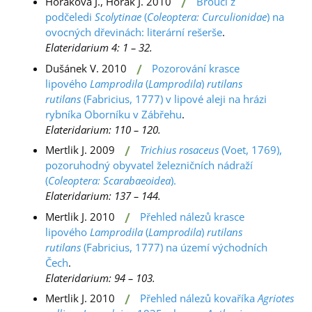
/
Horáková J., Horák J. 2010
Brouci z
podčeledi
Scolytinae
(
Coleoptera: Curculionidae
) na
ovocných dřevinách: literární rešerše
.
Elateridarium 4: 1 – 32.
/
Dušánek V. 2010
Pozorování krasce
lipového
Lamprodila
(
Lamprodila
)
rutilans
rutilans
(Fabricius, 1777) v lipové aleji na hrázi
rybníka Oborníku v Zábřehu
.
Elateridarium: 110 – 120.
/
Mertlik J. 2009
Trichius rosaceus
(Voet, 1769),
pozoruhodný obyvatel železničních nádraží
(
Coleoptera: Scarabaeoidea
).
Elateridarium: 137 – 144.
/
Mertlik J. 2010
Přehled nálezů krasce
lipového
Lamprodila
(
Lamprodila
)
rutilans
rutilans
(Fabricius, 1777) na území východních
Čech
.
Elateridarium: 94 – 103.
/
Mertlik J. 2010
Přehled nálezů kovaříka
Agriotes