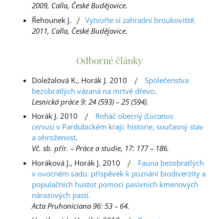
2009, Calla, České Budějovice.
/
Řehounek J.
Vytvořte si zahradní broukoviště.
2011, Calla, České Budějovice.
Odborné články
/
Doležalová K., Horák J. 2010
Společenstva
bezobratlých vázaná na mrtvé dřevo
.
Lesnická práce 9: 24 (593) – 25 (594).
/
Horák J. 2010
Roháč obecný
(Lucanus
cervus)
v Pardubickém kraji: historie, současný stav
a ohroženost
.
Vč. sb. přír. – Práce a studie, 17: 177 – 186.
/
Horáková J., Horák J. 2010
Fauna bezobratlých
v ovocném sadu: příspěvek k poznání biodiverzity a
populačních hustot pomocí pasivních kmenových
nárazových pastí.
Acta Pruhoniciana 96: 53 – 64.