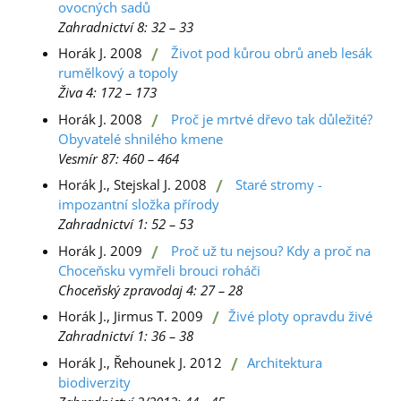
ovocných sadů
Zahradnictví 8: 32 – 33
/
Horák J. 2008
Život pod kůrou obrů aneb lesák
rumělkový a topoly
Živa 4: 172 – 173
/
Horák J. 2008
Proč je mrtvé dřevo tak důležité?
Obyvatelé shnilého kmene
Vesmír 87: 460 – 464
/
Horák J., Stejskal J. 2008
Staré stromy -
impozantní složka přírody
Zahradnictví 1: 52 – 53
/
Horák J. 2009
Proč už tu nejsou? Kdy a proč na
Choceňsku vymřeli brouci roháči
Choceňský zpravodaj 4: 27 – 28
/
Horák J., Jirmus T. 2009
Živé ploty opravdu živé
Zahradnictví 1: 36 – 38
/
Horák J., Řehounek J. 2012
Architektura
biodiverzity