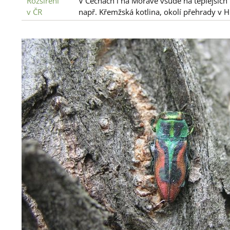
Rozšíření
V Čechách i na Moravě všude na teplejších ú
v ČR
např. Křemžská kotlina, okolí přehrady v Hu