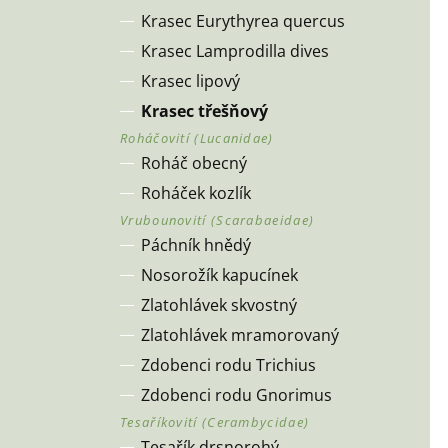
Krasec Eurythyrea quercus
Krasec Lamprodilla dives
Krasec lipový
Krasec třešňový
Roháč obecný
Roháček kozlík
Páchník hnědý
Nosorožík kapucínek
Zlatohlávek skvostný
Zlatohlávek mramorovaný
Zdobenci rodu Trichius
Zdobenci rodu Gnorimus
Tesařík drsnorohý