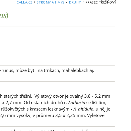
/
/
/
CALLA.CZ
STROMY A HMYZ
DRUHY
KRASEC TŘEŠŇOVÝ
ns
)
 Prunus, může být i na trnkách, mahalebkách aj.
 starých třešní. Výletový otvor je oválný 3,8 - 5,2 mm
4 x 2,7 mm. Od ostatních druhů r.
Anthaxia
se liší tím,
na růžokvětých s krascem lesknavým -
A. nitidula
, u něj je
 - 2,6 mm vysoký, v průměru 3,5 x 2,25 mm. Výletové