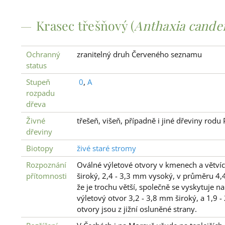
Krasec třešňový (
Anthaxia cande
Ochranný
zranitelný druh Červeného seznamu
status
Stupeň
0
,
A
rozpadu
dřeva
Živné
třešeň, višeň, případně i jiné dřeviny rodu
dřeviny
Biotopy
živé staré stromy
Rozpoznání
Oválné výletové otvory v kmenech a větvích
přítomnosti
široký, 2,4 - 3,3 mm vysoký, v průměru 4,
že je trochu větší, společně se vyskytuje 
výletový otvor 3,2 - 3,8 mm široký, a 1,9
otvory jsou z jižní osluněné strany.