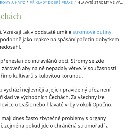
/
/
TROMY A HMYZ
PŘÍKLADY DOBRÉ PRAXE
HLAVATÉ STROMY VE VÝCHODNÍCH ČECHÁCH
echách
 Vznikají tak v podstatě uměle
stromové dutiny
,
ěpodobně jako reakce na spásání pařezin dobytkem
nedosáhl.
enesla i do intravilánů obcí. Stromy se zde
a zároveň aby na ně nepadaly větve. V současnosti
římo kultivarů s kulovitou korunou.
b vychází nejlevněji a jejich pravidelný ořez není
říklad ve východních Čechách. Za všechny lze
hovice u Dašic nebo hlavaté vrby v okolí Opočno.
u, mají dnes často zbytečné problémy s orgány
ní, zejména pokud jde o chráněná stromořadí a