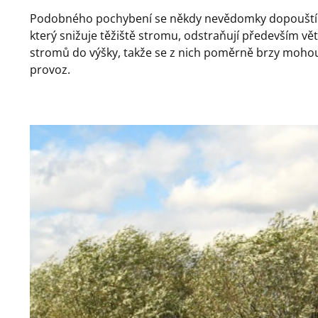
Podobného pochybení se někdy nevědomky dopouští i s
který snižuje těžiště stromu, odstraňují především vě
stromů do výšky, takže se z nich poměrně brzy mohou 
provoz.