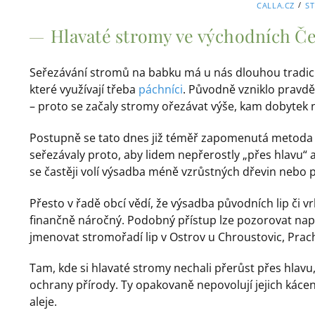
/
CALLA.CZ
S
Hlavaté stromy ve východních Č
Seřezávání stromů na babku má u nás dlouhou tradici.
které využívají třeba
páchníci
. Původně vzniklo pravd
– proto se začaly stromy ořezávat výše, kam dobytek 
Postupně se tato dnes již téměř zapomenutá metoda př
seřezávaly proto, aby lidem nepřerostly „přes hlavu“ 
se častěji volí výsadba méně vzrůstných dřevin nebo p
Přesto v řadě obcí vědí, že výsadba původních lip či vr
finančně náročný. Podobný přístup lze pozorovat nap
jmenovat stromořadí lip v Ostrov u Chroustovic, Prac
Tam, kde si hlavaté stromy nechali přerůst přes hlav
ochrany přírody. Ty opakovaně nepovolují jejich káce
aleje.