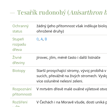
Tesařík rudonohý (
Anisarthron 
Ochranný
žádný (jeho přítomnost však indikuje bio
status
ohrožené druhy)
Stupeň
0
,
A
,
B
rozpadu
dřeva
Živné
jírovec, jilm, méně často i další listnáče
dřeviny
Biotopy
Starší prosychající stromy, vývoj probíhá
sucích, převážně na živých stromech. Vyskyt
více osluněné nelesní zeleni.
Rozpoznání
V mrtvém dřevě malé oválné výletové otvo
přítomnosti
Rozšíření
V Čechách i na Moravě všude, dosti uniká 