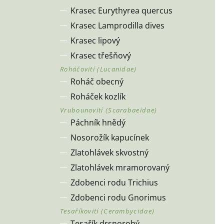
Krasec Eurythyrea quercus
Krasec Lamprodilla dives
Krasec lipový
Krasec třešňový
Roháč obecný
Roháček kozlík
Páchník hnědý
Nosorožík kapucínek
Zlatohlávek skvostný
Zlatohlávek mramorovaný
Zdobenci rodu Trichius
Zdobenci rodu Gnorimus
Tesařík drsnorohý