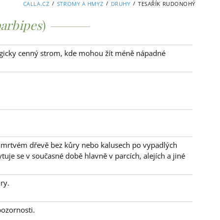
/
/
/
CALLA.CZ
STROMY A HMYZ
DRUHY
TESAŘÍK RUDONOHÝ
barbipes
)
logicky cenný strom, kde mohou žít méně nápadné
 v mrtvém dřevě bez kůry nebo kalusech po vypadlých
uje se v současné době hlavně v parcích, alejích a jiné
ry.
pozornosti.