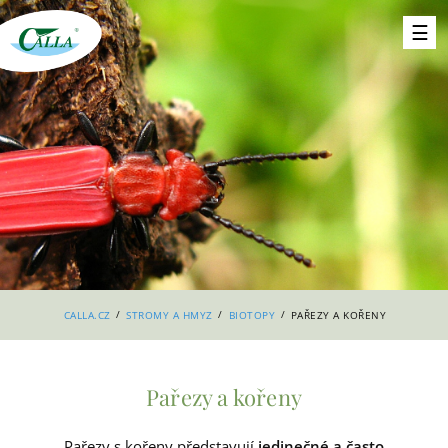
/
/
/
CALLA.CZ
STROMY A HMYZ
BIOTOPY
PAŘEZY A KOŘENY
Pařezy a kořeny
Pařezy s kořeny představují
jedinečné a často