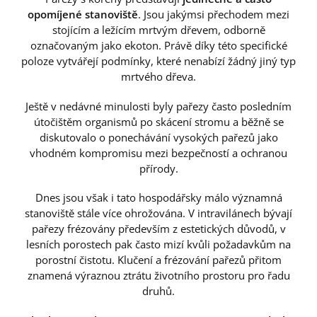
opomíjené stanoviště
. Jsou jakýmsi přechodem mezi
stojícím a ležícím mrtvým dřevem, odborně
označovaným jako ekoton. Právě díky této specifické
poloze vytvářejí podmínky, které nenabízí žádný jiný typ
mrtvého dřeva.
Ještě v nedávné minulosti byly pařezy často posledním
útočištěm organismů po skácení stromu a běžně se
diskutovalo o ponechávání vysokých pařezů jako
vhodném kompromisu mezi bezpečností a ochranou
přírody.
Dnes jsou však i tato hospodářsky málo významná
stanoviště stále více ohrožována. V intravilánech bývají
pařezy frézovány především z estetických důvodů, v
lesních porostech pak často mizí kvůli požadavkům na
porostní čistotu. Klučení a frézování pařezů přitom
znamená výraznou ztrátu životního prostoru pro řadu
druhů.