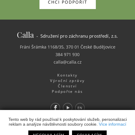
CHCI PODPOŘIT
Calla
- Sdružení pro záchranu prostředí, z.s.
Fráni Šrámka 1168/35, 370 01 České Budějovice
384 971 930
calla@calla.cz
Kontakty
Výroční zprávy
Členství
Podpořte nás
Facebook
Youtube
EN
Webdesign
&
Webhosting
&
publikační systém Toolkit
-
Tento web by rád používal k poskytování služeb, personalizaci
reklam a analýze návštěvnosti soubory cookie.
Více informací
Studio