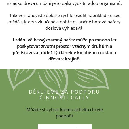
skládku dřeva umožní jeho další využití řadou organismů.
Takové stanoviště dokáže rychle osídlit například krasec
měďák, který vyklučené a dobře osluněné borové pařezy
doslova vyhledává.
I zdánlivě bezvýznamný pařez může po mnoho let
poskytovat životní prostor vzácným druhům a
představovat důležitý článek v koloběhu rozkladu
dřeva v krajině.
DĚKUJEME ZA PODPORU
ČINNOSTI CALLY
Můžete si vybrat kterou aktivitu chcete
podpořit