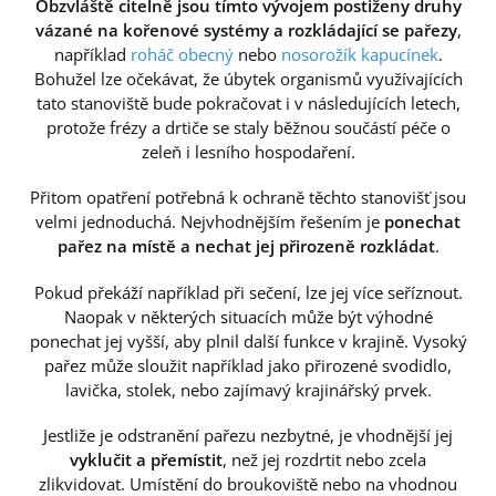
Obzvláště citelně jsou tímto vývojem postiženy druhy
vázané na kořenové systémy a rozkládající se pařezy
,
například
roháč obecný
nebo
nosorožík kapucínek
.
Bohužel lze očekávat, že úbytek organismů využívajících
tato stanoviště bude pokračovat i v následujících letech,
protože frézy a drtiče se staly běžnou součástí péče o
zeleň i lesního hospodaření.
Přitom opatření potřebná k ochraně těchto stanovišť jsou
velmi jednoduchá. Nejvhodnějším řešením je
ponechat
pařez na místě a nechat jej přirozeně rozkládat
.
Pokud překáží například při sečení, lze jej více seříznout.
Naopak v některých situacích může být výhodné
ponechat jej vyšší, aby plnil další funkce v krajině. Vysoký
pařez může sloužit například jako přirozené svodidlo,
lavička, stolek, nebo zajímavý krajinářský prvek.
Jestliže je odstranění pařezu nezbytné, je vhodnější jej
vyklučit a přemístit
, než jej rozdrtit nebo zcela
zlikvidovat. Umístění do broukoviště nebo na vhodnou