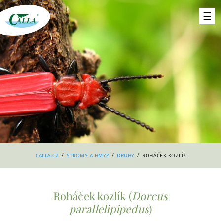
/
/
/
CALLA.CZ
STROMY A HMYZ
DRUHY
ROHÁČEK KOZLÍK
Roháček kozlík (
Dorcus
parallelipipedus
)