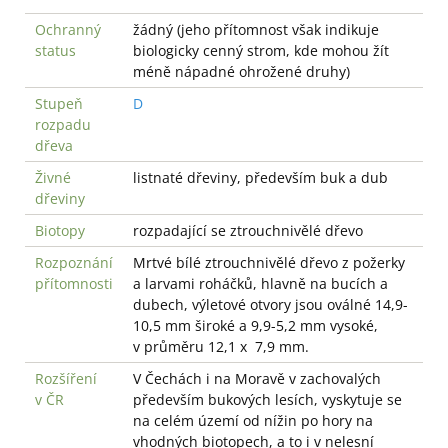
Ochranný
žádný (jeho přítomnost však indikuje
status
biologicky cenný strom, kde mohou žít
méně nápadné ohrožené druhy)
Stupeň
D
rozpadu
dřeva
Živné
listnaté dřeviny, především buk a dub
dřeviny
Biotopy
rozpadající se ztrouchnivělé dřevo
Rozpoznání
Mrtvé bílé ztrouchnivělé dřevo z požerky
přítomnosti
a larvami roháčků, hlavně na bucích a
dubech, výletové otvory jsou oválné 14,9-
10,5 mm široké a 9,9-5,2 mm vysoké,
v průměru 12,1 x 7,9 mm.
Rozšíření
V Čechách i na Moravě v zachovalých
v ČR
především bukových lesích, vyskytuje se
na celém území od nížin po hory na
vhodných biotopech, a to i v nelesní