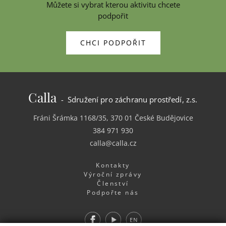
Můžete si vybrat kterou aktivitu chcete
podpořit
CHCI PODPOŘIT
Calla
- Sdružení pro záchranu prostředí, z.s.
Fráni Šrámka 1168/35, 370 01 České Budějovice
384 971 930
calla@calla.cz
Kontakty
Výroční zprávy
Členství
Podpořte nás
Facebook
Youtube
EN