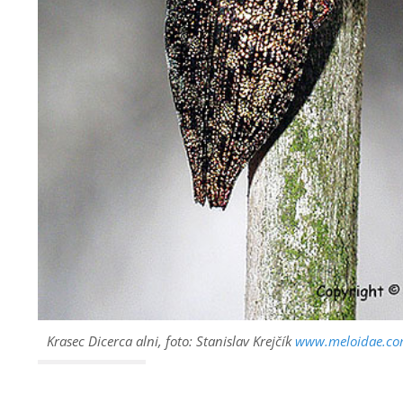
Krasec
Dicerca alni
, foto: Stanislav Krejčík
www.meloidae.c