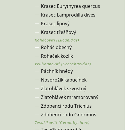
Krasec Eurythyrea quercus
Krasec Lamprodilla dives
Krasec lipový
Krasec třešňový
Roháč obecný
Roháček kozlík
Páchník hnědý
Nosorožík kapucínek
Zlatohlávek skvostný
Zlatohlávek mramorovaný
Zdobenci rodu Trichius
Zdobenci rodu Gnorimus
Tesařík drsnorohý