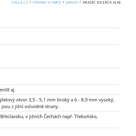
/
/
/
CALLA.CZ
STROMY A HMYZ
DRUHY
KRASEC DICERCA ALNI
nišť aj.
ýletový otvor 3,5 - 5,1 mm široký a 6 - 8,9 mm vysoký,
jsou z jižní osluněné strany.
 Břeclavsku, v jižních Čechách např. Třeboňsko,