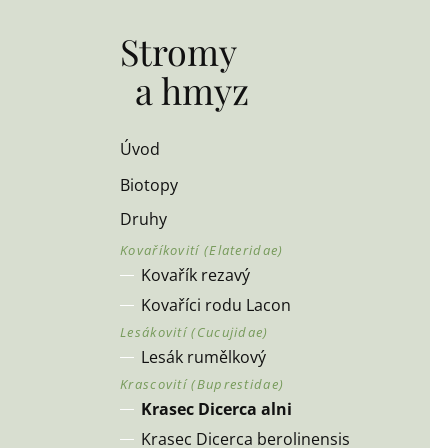
Stromy
a hmyz
Úvod
Biotopy
Druhy
Kovařík rezavý
Kovaříci rodu Lacon
Lesák rumělkový
Krasec Dicerca alni
Krasec Dicerca berolinensis