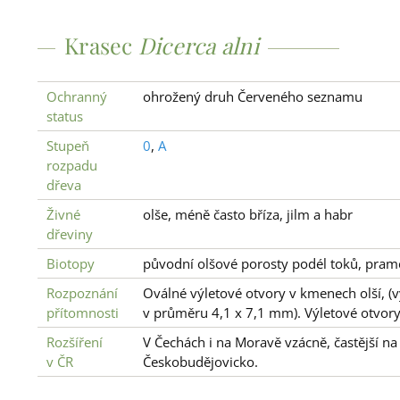
Krasec
Dicerca alni
Ochranný
ohrožený druh Červeného seznamu
status
Stupeň
0
,
A
rozpadu
dřeva
Živné
olše, méně často bříza, jilm a habr
dřeviny
Biotopy
původní olšové porosty podél toků, prame
Rozpoznání
Oválné výletové otvory v kmenech olší, (v
přítomnosti
v průměru 4,1 x 7,1 mm). Výletové otvory 
Rozšíření
V Čechách i na Moravě vzácně, častější na
v ČR
Českobudějovicko.