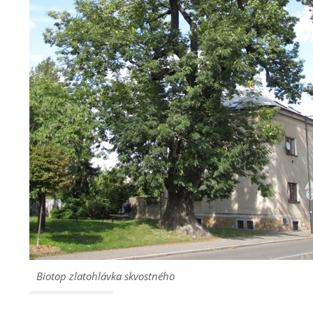
Biotop zlatohlávka skvostného