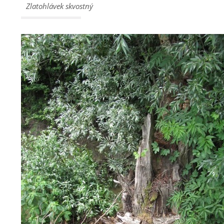
Zlatohlávek skvostný