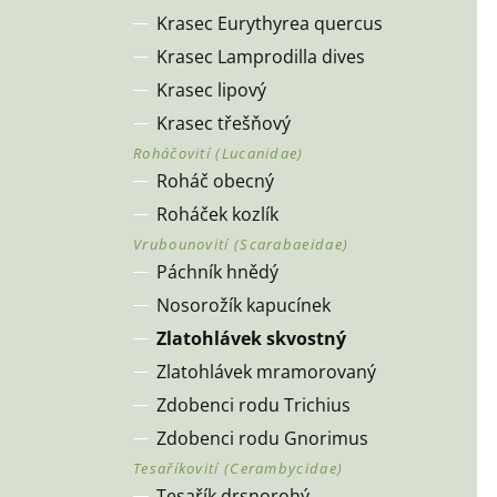
Krasec Eurythyrea quercus
Krasec Lamprodilla dives
Krasec lipový
Krasec třešňový
Roháč obecný
Roháček kozlík
Páchník hnědý
Nosorožík kapucínek
Zlatohlávek skvostný
Zlatohlávek mramorovaný
Zdobenci rodu Trichius
Zdobenci rodu Gnorimus
Tesařík drsnorohý