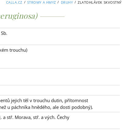
/
/
/
CALLA.CZ
STROMY A HMYZ
DRUHY
ZLATOHLÁVEK SKVOSTNÝ
aeruginosa)
 Sb.
pkém trouchu)
entů jejich těl v trouchu dutin, přítomnost
 než u páchníka hnědého, ale dosti podobný).
 a stř. Morava, stř. a vých. Čechy