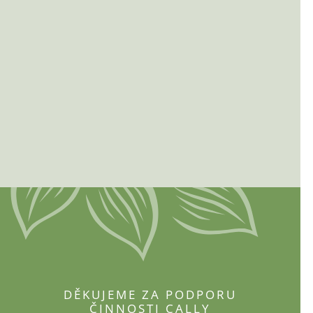
DĚKUJEME ZA PODPORU
ČINNOSTI CALLY