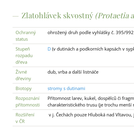
Zlatohlávek skvostný
(Protaetia 
Ochranný
ohrožený druh podle vyhlášky č. 395/992
status
Stupeň
D
(v dutinách a podkorních kapsách v sy
rozpadu
dřeva
Živné
dub, vrba a další listnáče
dřeviny
Biotopy
stromy s dutinami
Rozpoznání
Přítomnost larev, kukel, dospělců či fragm
přítomnosti
charakteristického trusu (je trochu menší
Rozšíření
v j. Čechách pouze Hluboká nad Vltavou, j.
v ČR