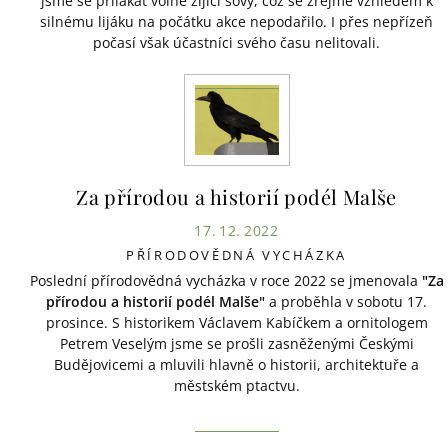
jsme se přilákat volně žijící sovy, což se zřejmě vzhledem k
silnému lijáku na počátku akce nepodařilo. I přes nepřízeň
počasí však účastníci svého času nelitovali.
Za přírodou a historií podél Malše
17. 12. 2022
PŘÍRODOVĚDNÁ VYCHÁZKA
Poslední přírodovědná vycházka v roce 2022 se jmenovala
"Za
přírodou a historií podél Malše"
a proběhla v sobotu 17.
prosince. S historikem Václavem Kabíčkem a ornitologem
Petrem Veselým jsme se prošli zasněženými Českými
Budějovicemi a mluvili hlavně o historii, architektuře a
městském ptactvu.