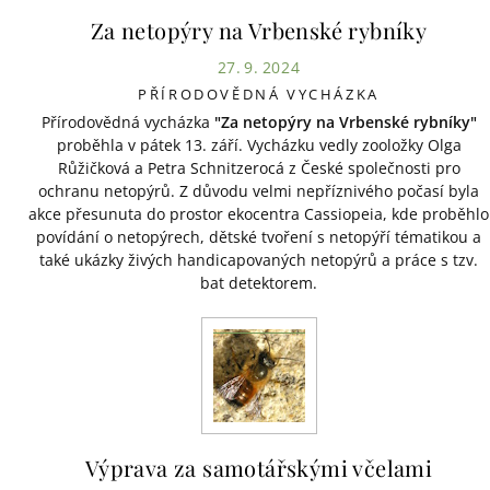
Za netopýry na Vrbenské rybníky
27. 9. 2024
PŘÍRODOVĚDNÁ VYCHÁZKA
Přírodovědná vycházka
"Za netopýry na Vrbenské rybníky"
proběhla v pátek 13. září. Vycházku vedly zooložky Olga
Růžičková a Petra Schnitzerocá z České společnosti pro
ochranu netopýrů. Z důvodu velmi nepříznivého počasí byla
akce přesunuta do prostor ekocentra Cassiopeia, kde proběhlo
povídání o netopýrech, dětské tvoření s netopýří tématikou a
také ukázky živých handicapovaných netopýrů a práce s tzv.
bat detektorem.
Výprava za samotářskými včelami