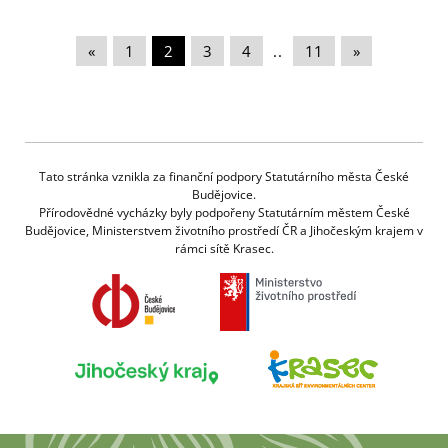
«
|
1
|
2
|
3
|
4
|
..
|
11
|
»
Tato stránka vznikla za finanční podpory Statutárního města České
Budějovice.
Přírodovědné vycházky byly podpořeny Statutárním městem České
Budějovice, Ministerstvem životního prostředí ČR a Jihočeským krajem v
rámci sítě Krasec.