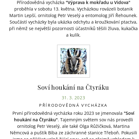
Přírodovědná vycházka
"Výprava k mokřadu u Vidova"
proběhla v sobotu 13. května. Vycházkou rovázeli botanik
Martin Lepší, ornitolog Petr Veselý a entomolog Jiří Řehounek.
Součástí vycházky byla ukázka odchytu a kroužkování ptactva,
při němž se největší pozornosti účastníků těšili žluva, kukačka
a kulík.
Soví houkání na Čtyráku
31. 3. 2023
PŘÍRODOVĚDNÁ VYCHÁZKA
První přírodovědná vycházka roku 2023 se jmenovala
"Soví
houkání na Čtyráku"
. Tajemným světem sov nás provedli
ornitolog Petr Veselý, ale také Olga Růžičková, Martina
Němcová a puštík Bíba ze záchranné stanice Třeboň. Pokusili