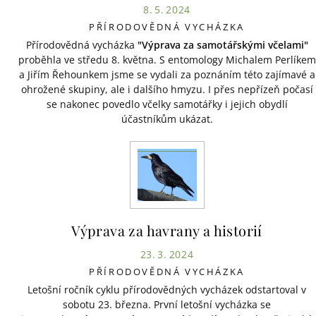
8. 5. 2024
PŘÍRODOVĚDNÁ VYCHÁZKA
Přírodovědná vycházka
"Výprava za samotářskými včelami"
proběhla ve středu 8. května. S entomology Michalem Perlíkem
a Jiřím Řehounkem jsme se vydali za poznáním této zajímavé a
ohrožené skupiny, ale i dalšího hmyzu. I přes nepřízeň počasí
se nakonec povedlo včelky samotářky i jejich obydlí
účastníkům ukázat.
Výprava za havrany a historií
23. 3. 2024
PŘÍRODOVĚDNÁ VYCHÁZKA
Letošní ročník cyklu přírodovědných vycházek odstartoval v
sobotu 23. března. První letošní vycházka se