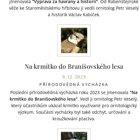
jmenovala
"Výprava za havrany a historií"
. Od Rabenštejnské
věže ke Staroměstskému hřbitovu ji vedli ornitolog Petr Veselý
a historik Václav Kabíček.
Na krmítko do Branišovského lesa
9. 12. 2023
PŘÍRODOVĚDNÁ VYCHÁZKA
Poslední přírodovědná vycházka roku 2023 se jmenovala
"Na
krmítko do Branišovského lesa"
. Vedl ji ornitolog Petr Veselý,
který účastníkům ukázal krmítko využívané pro ornitologický
výzkum. Součástí vycházky byl také odchyt, určování a
kroužkování ptactva.