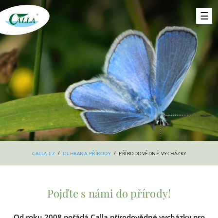
/
/
CALLA.CZ
OCHRANA PŘÍRODY
PŘÍRODOVĚDNÉ VYCHÁZKY
Pojďte s námi do přírody!
Od roku 2008 pořádá Calla přírodovědné vycházky pro