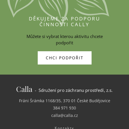
DĚKUJEME ZA PODPORU
ČINNOSTI CALLY
Můžete si vybrat kterou aktivitu chcete
podpořit
CHCI PODPOŘIT
Calla
- Sdružení pro záchranu prostředí, z.s.
Fráni Šrámka 1168/35, 370 01 České Budějovice
384 971 930
calla@calla.cz
Kontakty