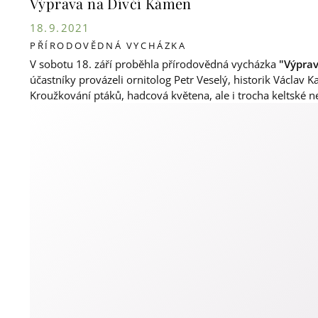
Výprava na Dívčí Kámen
18. 9. 2021
PŘÍRODOVĚDNÁ VYCHÁZKA
V sobotu 18. září proběhla přírodovědná vycházka
"Výpra
účastníky provázeli ornitolog Petr Veselý, historik Václav 
Kroužkování ptáků, hadcová květena, ale i trocha keltské n