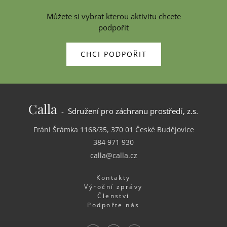
Můžete si vybrat kterou aktivitu chcete
podpořit
CHCI PODPOŘIT
Calla
- Sdružení pro záchranu prostředí, z.s.
Fráni Šrámka 1168/35, 370 01 České Budějovice
384 971 930
calla@calla.cz
Kontakty
Výroční zprávy
Členství
Podpořte nás