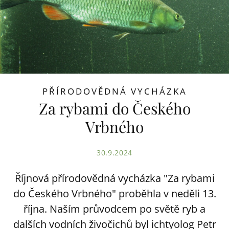
PŘÍRODOVĚDNÁ VYCHÁZKA
Za rybami do Českého
Vrbného
30.9.2024
Říjnová přírodovědná vycházka "Za rybami
do Českého Vrbného" proběhla v neděli 13.
října. Naším průvodcem po světě ryb a
dalších vodních živočichů byl ichtyolog Petr