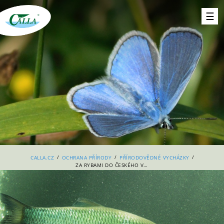
/
/
/
CALLA.CZ
OCHRANA PŘÍRODY
PŘÍRODOVĚDNÉ VYCHÁZKY
ZA RYBAMI DO ČESKÉHO VRBNÉHO