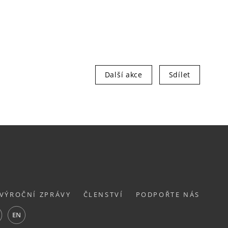
Další akce
Sdílet
VÝROČNÍ ZPRÁVY
ČLENSTVÍ
PODPOŘTE NÁS
ube
EN