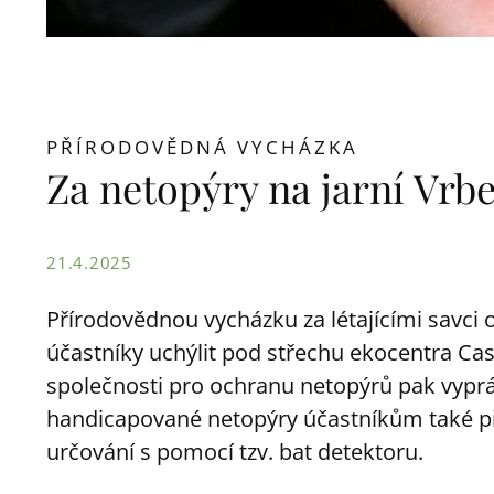
PŘÍRODOVĚDNÁ VYCHÁZKA
Za netopýry na jarní Vrb
21.4.2025
Přírodovědnou vycházku za létajícími savci o
účastníky uchýlit pod střechu ekocentra Cas
společnosti pro ochranu netopýrů pak vyprá
handicapované netopýry účastníkům také př
určování s pomocí tzv. bat detektoru.