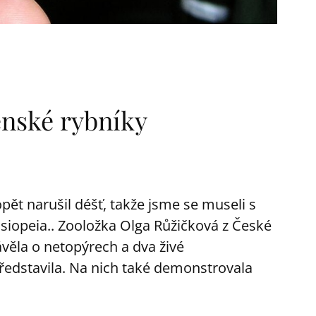
enské rybníky
pět narušil déšť, takže jsme se museli s
siopeia.. Zooložka Olga Růžičková z České
věla o netopýrech a dva živé
edstavila. Na nich také demonstrovala