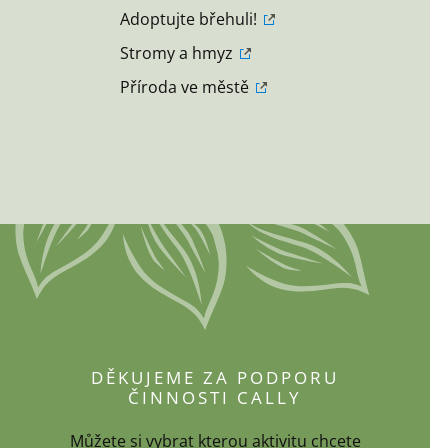
Adoptujte břehuli!
Stromy a hmyz
Příroda ve městě
DĚKUJEME ZA PODPORU
ČINNOSTI CALLY
Můžete si vybrat kterou aktivitu chcete