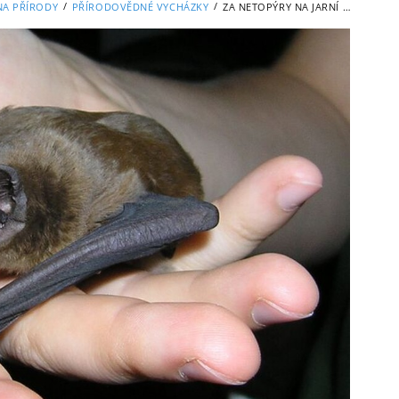
/
/
A PŘÍRODY
PŘÍRODOVĚDNÉ VYCHÁZKY
ZA NETOPÝRY NA JARNÍ VRBENSKÉ RYBNÍKY