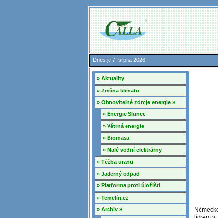
Dnes je 7. srpna 2026
» Aktuality
» Změna klimatu
» Obnovitelné zdroje energie »
» Energie Slunce
» Větrná energie
» Biomasa
» Malé vodní elektrárny
» Těžba uranu
» Jaderný odpad
» Platforma proti úložišti
» Temelín.cz
» Archiv »
Německo 
lídrem v