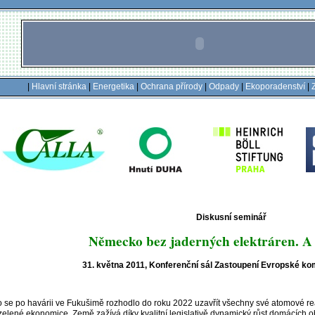
|
Hlavní stránka
|
Energetika
|
Ochrana přírody
|
Odpady
|
Ekoporadenství
|
Diskusní seminář
Německo bez jaderných elektráren. A
31. května 2011, Konferenční sál Zastoupení Evropské ko
se po havárii ve Fukušimě rozhodlo do roku 2022 uzavřít všechny své atomové re
 zelené ekonomice. Země zažívá díky kvalitní legislativě dynamický růst domácích 