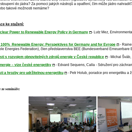
dstoupení do jádra? Za pomoci jakých nástrojů a opatření, čím může jádro nahradi
nebo takové možnosti nemáme?
ce ke stažení:
clear Power to Renewable Energy Policy in Germany
- Lutz Mez, Environmenta
 100% Renewable Energy: Perspektives for Germany and for Evrope
- Raine
e Energies Federation), člen představenstva BEE (Bundesverband Erneuerbare 
ti s rozvojem obnovitelných zdrojů energie v České republice
- Michal Šváb, 
nergie – vize české energetiky
- Edvard Sequens, Calla - Sdružení pro záchran
osti a hrozby pro udržitelnou energetiku
- Petr Holub, poradce pro energetiku a ži
e ze semináře: