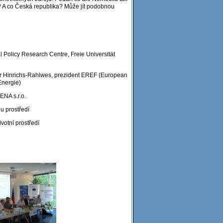
t? A co Česká republika? Může jít podobnou
l Policy Research Centre, Freie Universität
r Hinrichs-Rahlwes, prezident EREF (European
Energie)
ENA s.r.o.
u prostředí
votní prostředí