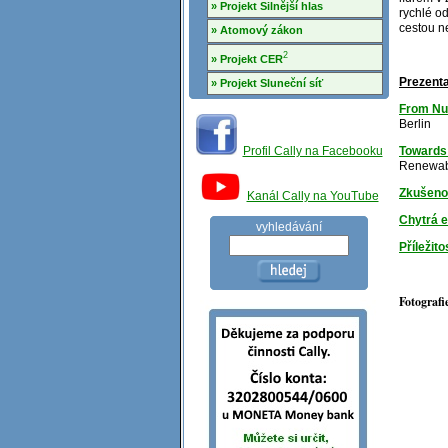
» Projekt Silnější hlas
rychlé o
cestou 
» Atomový zákon
2
» Projekt CER
Prezenta
» Projekt Sluneční síť
From Nu
Berlin
Profil Cally na Facebooku
Towards
Renewabl
Zkušenos
Kanál Cally na YouTube
Chytrá e
vyhledávání
Příležit
Fotografi