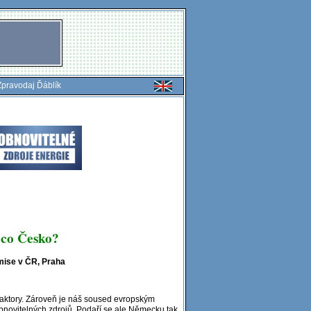
Zpravodaj Ďáblík
 co Česko?
mise v ČR, Praha
aktory. Zároveň je náš soused evropským
obnovitelných zdrojů. Podaří se ale Německu tak