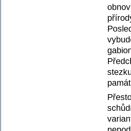
obnovu
přírod
Posle
vybud
gabio
Předch
stezku
památ
Přesto
schůdn
varian
nepoda