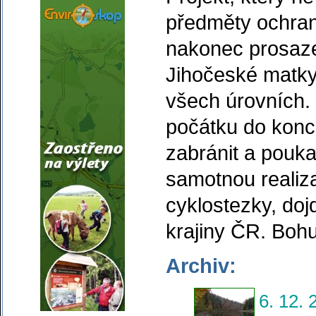
předměty ochran
nakonec prosaze
Jihočeské matky
všech úrovních.
počátku do konc
zabránit a pouk
samotnou realiz
cyklostezky, doj
krajiny ČR. Boh
Archiv:
6. 12. 