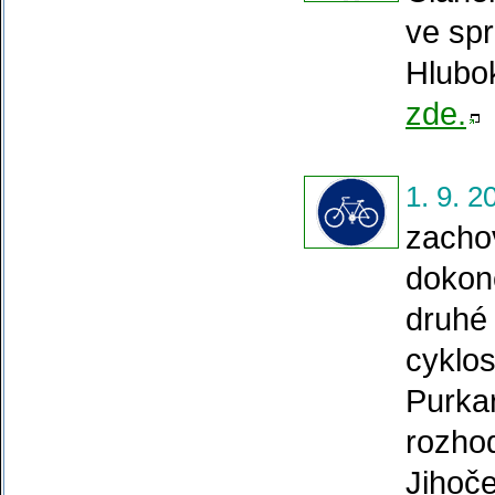
ve spr
Hlubo
zde.
1. 9. 2
zacho
dokonc
druhé 
cyklo
Purka
rozho
Jihoče