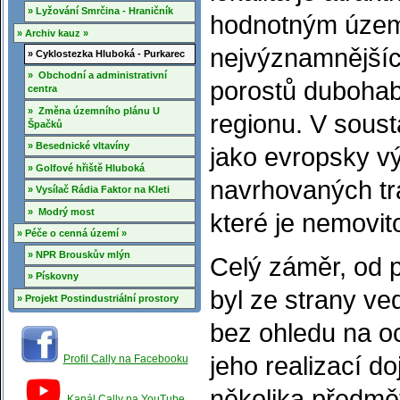
» Lyžování Smrčina - Hraničník
hodnotným území
» Archiv kauz »
nejvýznamnějšíc
» Cyklostezka Hluboká - Purkarec
» Obchodní a administrativní
porostů dubohabř
centra
» Změna územního plánu U
regionu. V sous
Špačků
» Besednické vltavíny
jako evropsky vý
» Golfové hřiště Hluboká
navrhovaných tr
» Vysílač Rádia Faktor na Kleti
» Modrý most
které je nemovit
» Péče o cenná území »
» NPR Brouskův mlýn
Celý záměr, od 
» Pískovny
byl ze strany v
» Projekt Postindustriální prostory
bez ohledu na oc
jeho realizací d
Profil Cally na Facebooku
několika předmě
Kanál Cally na YouTube