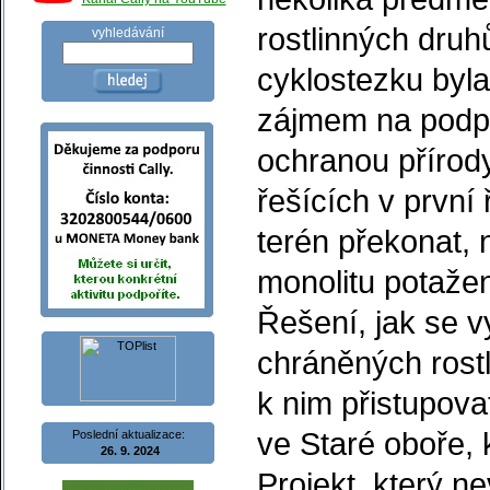
rostlinných dru
vyhledávání
cyklostezku byl
zájmem na podpo
ochranou přírody
řešících v první
terén překonat, 
monolitu potažen
Řešení, jak se v
chráněných rostl
k nim přistupova
ve Staré oboře, 
Poslední aktualizace:
26. 9. 2024
Projekt, který ne