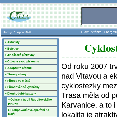
|
Hlavní stránka
|
Energeti
Dnes je 7. srpna 2026
Cyklos
» Aktuality
» Boletice
» Jihočeské pískovny
» Objevte svou pískovnu
Od roku 2007 tr
» Adoptujte břehuli!
nad Vltavou a e
» Stromy a hmyz
» Příroda ve městě
cyklostezky mez
» Přírodovědné vycházky
Trasa měla od p
» Dlouhodobé kauzy »
» Ochrana údolí Rudolfovského
Karvanice, a to 
potoka
» Protipovodňová opatření na
lokalita je atrak
Malši