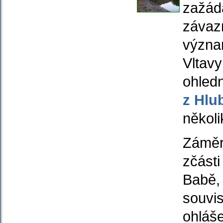
zažáda
závaz
význa
Vltav
ohled
z Hlu
několi
Záměr
zčásti
Babě, 
souvis
ohláše