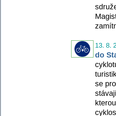
sdruže
Magis
zamít
13. 8. 
do St
cyklot
turist
se pro
stávaj
kterou
cyklos