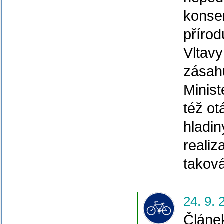
konsen
přírod
Vltavy
zásah
Minist
též ot
hladi
realiz
taková
24. 9. 
Článek