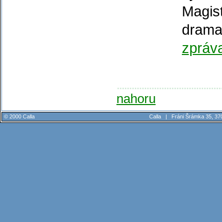
Magis
dramat
zpráv
nahoru
© 2000 Calla
Calla |
Fráni Šrámka 35, 37