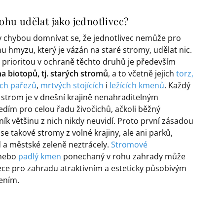
hu udělat jako jednotlivec?
y chybou domnívat se, že jednotlivec nemůže pro
u hmyzu, který je vázán na staré stromy, udělat nic.
 prioritou v ochraně těchto druhů je především
a biotopů, tj. starých stromů
, a to včetně jejich
torz,
ch pařezů
,
mrtvých stojících
i
ležících kmenů
. Každý
 strom je v dnešní krajině nenahraditelným
edím pro celou řadu živočichů, ačkoli běžný
ník většinu z nich nikdy neuvidí. Proto první zásadou
 se takové stromy z volné krajiny, ale ani parků,
 a městské zeleně neztrácely.
Stromové
nebo
padlý kmen
ponechaný v rohu zahrady může
ece pro zahradu atraktivním a esteticky působivým
ením.