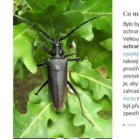
Co mo
Bylo b
ochran
Velkou
ochran
vysoký
takový
prostř
smrtel
je, aby
zahrad
torzo
být př
zpestř
více