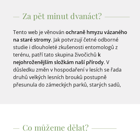
Za pět minut dvanáct?
Tento web je věnován
ochraně hmyzu vázaného
na staré stromy
. Jak potvrzují četné odborné
studie i dlouholeté zkušenosti entomologů z
terénu, patří tato skupina živočichů
k
nejohroženějším složkám naší přírody
. V
Mrtvé a doupné stromy i stromová torza se
důsledku změn v hospodaření v lesích se řada
stávají stále vzácnějším prostředím. Pokud vám
druhů velkých lesních brouků postupně
osud těchto druhů není lhostejný a chcete
přesunula do zámeckých parků, starých sadů,
Co můžeme dělat?