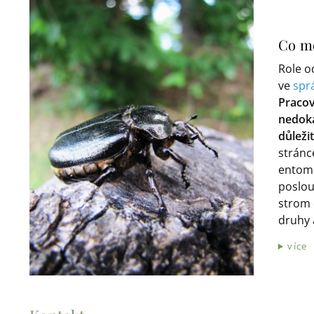
Co mo
Role o
ve
spr
Pracov
nedoká
důleži
stránc
entomo
poslouž
strom 
druhy 
více