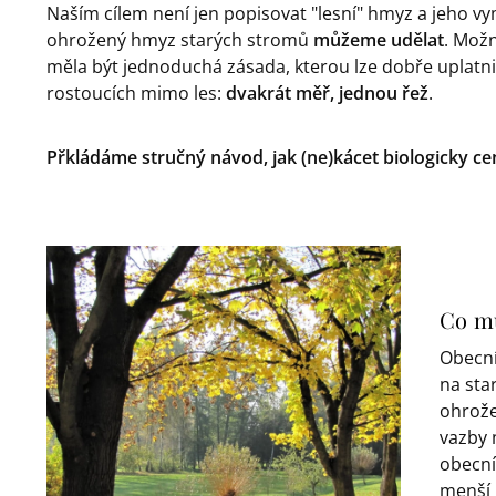
Naším cílem není jen popisovat "lesní" hmyz a jeho v
ohrožený hmyz starých stromů
můžeme udělat
. Mož
měla být jednoduchá zásada, kterou lze dobře uplatni
rostoucích mimo les:
dvakrát měř, jednou řež
.
Přkládáme stručný návod, jak (ne)kácet biologicky c
Co mů
Obecní
na sta
ohrožen
vazby 
obecní
menší 