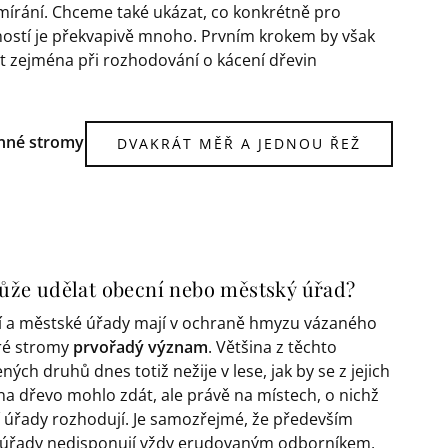
ymírání. Chceme také ukázat, co konkrétně pro
ností je překvapivě mnoho. Prvním krokem by však
t zejména při rozhodování o kácení dřevin
enné stromy
DVAKRÁT MĚŘ A JEDNOU ŘEŽ
že udělat obecní nebo městský úřad?
 a městské úřady mají v ochraně hmyzu vázaného
ré stromy
prvořadý význam
. Většina z těchto
ých druhů dnes totiž nežije v lese, jak by se z jejich
na dřevo mohlo zdát, ale právě na místech, o nichž
 úřady rozhodují. Je samozřejmé, že především
úřady nedisponují vždy erudovaným odborníkem,