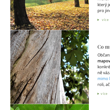
který 
pro ji
více
Co mů
Občan
mapov
konkré
ně vá
mimo 
roli, 
více