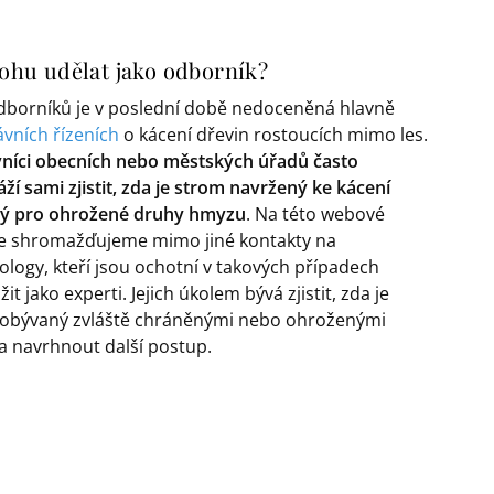
hu udělat jako odborník?
dborníků je v poslední době nedoceněná hlavně
ávních řízeních
o kácení dřevin rostoucích mimo les.
níci obecních nebo městských úřadů často
ží sami zjistit, zda je strom navržený ke kácení
tý pro ohrožené druhy hmyzu
. Na této webové
e shromažďujeme mimo jiné kontakty na
logy, kteří jsou ochotní v takových případech
it jako experti. Jejich úkolem bývá zjistit, zda je
obývaný zvláště chráněnými nebo ohroženými
a navrhnout další postup.