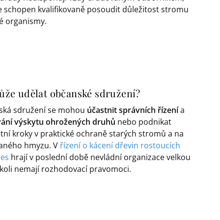
je schopen kvalifikovaně posoudit důležitost stromu
né organismy.
že udělat občanské sdružení?
ská sdružení se mohou
účastnit správních řízení
a
ání výskytu ohrožených druhů
nebo podnikat
tní kroky v praktické ochraně starých stromů a na
zaného hmyzu. V
řízení o kácení dřevin rostoucích
les
hrají v poslední době nevládní organizace velkou
ačkoli nemají rozhodovací pravomoci.