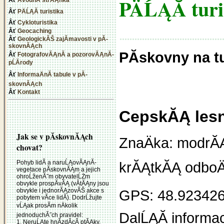
PÄĹĄĂ­ turi
PÄĹĄĂ­ turistika
Cykloturistika
Geocaching
GeologickĂŠ zajĂ­mavosti v pĂ­
skovnĂĄch
PĂ­skovny na t
FotografovĂĄnĂ­ a pozorovĂĄnĂ­
pĹĂ­rody
InformaÄnĂ­ tabule v pĂ­
skovnĂĄch
Kontakt
CepskĂĄ lesn
Jak se v pĂ­skovnĂĄch
ZnaÄka: modrĂĄ
chovat?
Pohyb lidĂ­ a naruĹĄovĂĄnĂ­
krĂĄtkĂĄ odboÄ
vegetace pĂ­skovnĂĄm a jejich
ohroĹženĂ˝m obyvatelĹŻm
obvykle prospĂ­vĂĄ (vĂ­tĂĄny jsou
obvykle i jednorĂĄzovĂŠ akce s
GPS: 48.92342
pobytem vĂ­ce lidĂ­). DodrĹžujte
vĹĄak prosĂ­m nÄkolik
DalĹĄĂ­ informa
jednoduchĂ˝ch pravidel:
1. NeruĹĄte hnĂ­zdĂ­cĂ­ ptĂĄky.