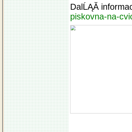
DalĹĄĂ­ informa
piskovna-na-cvic