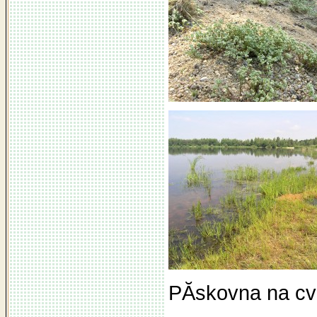
PĂ­skovna na cvi