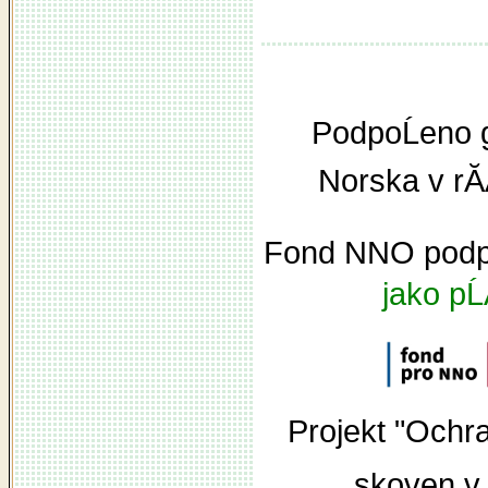
PodpoĹeno g
Norska v r
Fond NNO podpo
jako pĹ
Projekt "Och
skoven v 