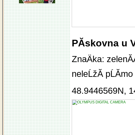
PĂ­skovna u 
ZnaÄka: zelenĂ
neleĹžĂ­ pĹĂ­mo
48.9446569N, 1