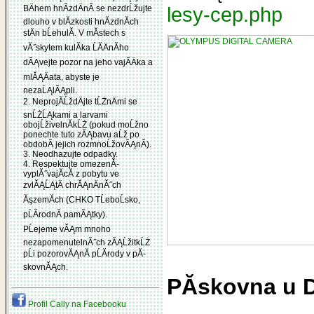
BÄhem hnĂ­zdÄnĂ­ se nezdrĹžujte
lesy-cep.php
dlouho v blĂ­zkosti hnĂ­zdnĂ­ch
stÄn bĹehulĂ­. V mĂ­stech s
vĂ˝skytem kulĂ­ka ĹĂ­ÄnĂ­ho
dĂĄvejte pozor na jeho vajĂ­Äka a
mlĂĄÄata, abyste je
nezaĹĄlĂĄpli.
2. NeprojĂ­ĹždÄjte tĹŻnÄmi se
snĹŻĹĄkami a larvami
obojĹživelnĂ­kĹŻ (pokud moĹžno
ponechte tuto zĂĄbavu aĹž po
obdobĂ­ jejich rozmnoĹžovĂĄnĂ­).
3. Neodhazujte odpadky.
4. Respektujte omezenĂ­
vyplĂ˝vajĂ­cĂ­ z pobytu ve
zvlĂĄĹĄtÄ chrĂĄnÄnĂ˝ch
ĂşzemĂ­ch (CHKO TĹeboĹsko,
pĹĂ­rodnĂ­ pamĂĄtky).
PĹejeme vĂĄm mnoho
nezapomenutelnĂ˝ch zĂĄĹžitkĹŻ
pĹi pozorovĂĄnĂ­ pĹĂ­rody v pĂ­
skovnĂĄch.
PĂ­skovna u D
Profil Cally na Facebooku