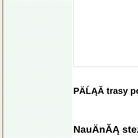
PÄĹĄĂ­ trasy 
NauÄnĂĄ ste