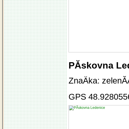
PĂ­skovna Le
ZnaÄka: zelenĂ
GPS 48.928055