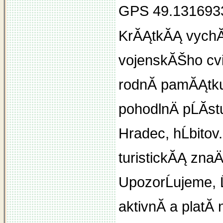
GPS 49.131693
KrĂĄtkĂĄ vychĂ
vojenskĂŠho cviÄ
rodnĂ­ pamĂĄtku 
pohodlnÄ pĹĂ­
Hradec, hĹbito
turistickĂĄ znaÄ
UpozorĹujeme, Ĺ
aktivnĂ­ a platĂ­