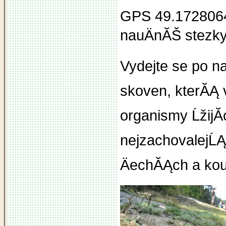
GPS 49.1728064
nauÄnĂŠ stezky
Vydejte se po n
skoven, kterĂĄ 
organismy ĹžijĂ­
nejzachovalejĹĄ
ÄechĂĄch a kou