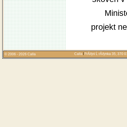
Minist
projekt n
Calla
FrĂĄni Ĺ rĂĄmka 35, 370 01
© 2006 - 2026 Calla