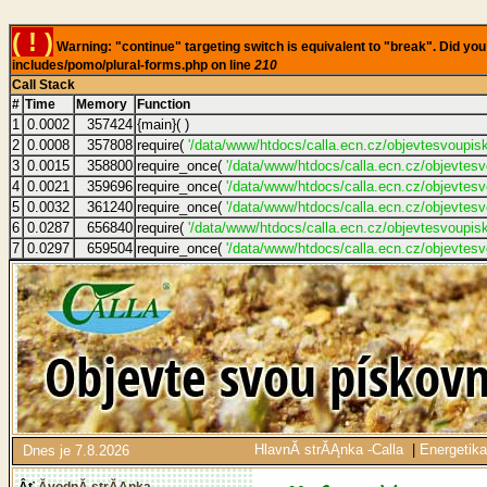
( ! )
Warning: "continue" targeting switch is equivalent to "break". Did y
includes/pomo/plural-forms.php on line
210
Call Stack
#
Time
Memory
Function
1
0.0002
357424
{main}( )
2
0.0008
357808
require(
'/data/www/htdocs/calla.ecn.cz/objevtesvoupis
3
0.0015
358800
require_once(
'/data/www/htdocs/calla.ecn.cz/objevtes
4
0.0021
359696
require_once(
'/data/www/htdocs/calla.ecn.cz/objevtes
5
0.0032
361240
require_once(
'/data/www/htdocs/calla.ecn.cz/objevtes
6
0.0287
656840
require(
'/data/www/htdocs/calla.ecn.cz/objevtesvoupi
7
0.0297
659504
require_once(
'/data/www/htdocs/calla.ecn.cz/objevtes
HlavnĂ­ strĂĄnka -Calla
|
Energetik
Dnes je 7.8.2026
ĂvodnĂ­ strĂĄnka