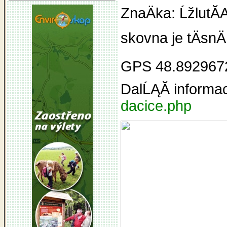
ZnaÄka: ĹžlutĂ
skovna je tÄsnÄ
GPS 48.892967
DalĹĄĂ­ informa
dacice.php