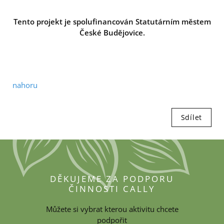
Tento projekt je spolufinancován Statutárním městem
České Budějovice.
nahoru
Sdílet
DĚKUJEME ZA PODPORU
ČINNOSTI CALLY
Můžete si vybrat kterou aktivitu chcete
podpořit