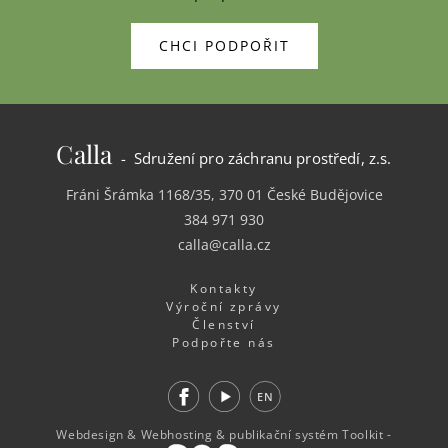
CHCI PODPOŘIT
Calla
- Sdružení pro záchranu prostředí, z.s.
Fráni Šrámka 1168/35, 370 01 České Budějovice
384 971 930
calla@calla.cz
Kontakty
Výroční zprávy
Členství
Podpořte nás
Facebook
Youtube
EN
Webdesign
&
Webhosting
&
publikační systém Toolkit
-