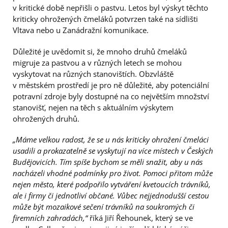
v kritické době nepřišli o pastvu. Letos byl výskyt těchto
kriticky ohrožených čmeláků potvrzen také na sídlišti
Vltava nebo u Zanádražní komunikace.
Důležité je uvědomit si, že mnoho druhů čmeláků
migruje za pastvou a v různých letech se mohou
vyskytovat na různých stanovištích. Obzvláště
v městském prostředí je pro ně důležité, aby potenciální
potravní zdroje byly dostupné na co největším množství
stanovišť, nejen na těch s aktuálním výskytem
ohrožených druhů.
„Máme velkou radost, že se u nás kriticky ohrožení čmeláci
usadili a prokazatelně se vyskytují na více místech v Českých
Budějovicích. Tím spíše bychom se měli snažit, aby u nás
nacházeli vhodné podmínky pro život. Pomoci přitom může
nejen město, které podpořilo vytváření kvetoucích trávníků,
ale i firmy či jednotliví občané. Vůbec nejjednodušší cestou
může být mozaikové sečení trávníků na soukromých či
firemních zahradách,“
říká Jiří Řehounek, který se ve