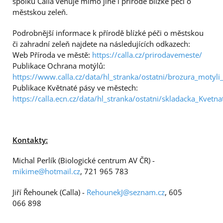
spolku Calla věnuje mimo jiné i přírodě blízké péči o
městskou zeleň.
Podrobnější informace k přírodě blízké péči o městskou
či zahradní zeleň najdete na následujících odkazech:
Web Příroda ve městě:
https://calla.cz/prirodavemeste/
Publikace Ochrana motýlů:
https://www.calla.cz/data/hl_stranka/ostatni/brozura_motyli
Publikace Květnaté pásy ve městech:
https://calla.ecn.cz/data/hl_stranka/ostatni/skladacka_Kvetn
Kontakty:
Michal Perlík (Biologické centrum AV ČR) -
mikime@hotmail.cz
, 721 965 783
Jiří Řehounek (Calla) -
RehounekJ@seznam.cz
, 605
066 898