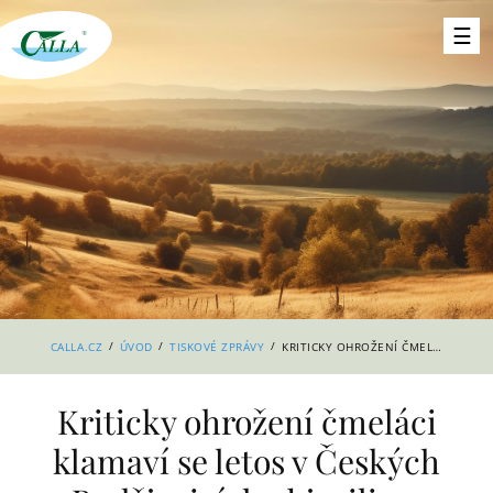
/
/
/
CALLA.CZ
ÚVOD
TISKOVÉ ZPRÁVY
KRITICKY OHROŽENÍ ČMELÁCI KLAMAVÍ SE LETOS V ČESKÝCH BUDĚJOVICÍCH OBJEVILI NA DALŠÍCH MÍSTECH
Kriticky ohrožení čmeláci
klamaví se letos v Českých