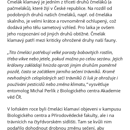
Čmelák klamavý je jedním z třiceti druhů čmeláků (a
pačmeláků), které žijí v České republice. Na rozdíl od
podobných druhů našich čmeláků, např. od čmeláka
skalního, je velmi krátce a rovnoměrně ochlupený, což
dodává jeho tělu sametový vzhled. Pro laika je ovšem
jeho rozpoznání od jiných druhů obtížné. Čmelák
klamavý patří mezi kriticky ohrožené druhy naší fauny.
„Tito čmeláci potřebují velké porosty bobovitých rostlin,
třeba vikve nebo jetele, pokud možno po celou sezónu. Jejich
královny zakládají hnízda oproti jiným druhům poměrně
pozdě, často se začátkem jarního sečení trávníků. Kromě
nevhodných celoplošných sečí trávníků či luk je ohrožuje i
používání pesticidů nebo změna klimatu,“
vysvětluje
entomolog Michal Perlík z Biologického centra Akademie
věd ČR.
V loňském roce byli čmeláci klamaví objeveni v kampusu
Biologického centra a Přírodovědecké fakulty, ale i na
trávnících na čtyřdvorském sídlišti. Tam se kvůli nim
podařilo dohodnout drobnou změnu sečení, aby