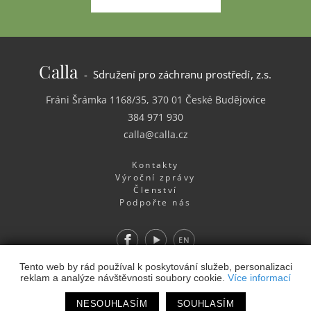
Calla
- Sdružení pro záchranu prostředí, z.s.
Fráni Šrámka 1168/35, 370 01 České Budějovice
384 971 930
calla@calla.cz
Kontakty
Výroční zprávy
Členství
Podpořte nás
Facebook
Youtube
EN
Webdesign
&
Webhosting
&
publikační systém Toolkit
-
Tento web by rád používal k poskytování služeb, personalizaci
reklam a analýze návštěvnosti soubory cookie.
Více informací
Studio
NESOUHLASÍM
SOUHLASÍM