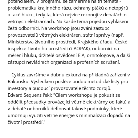
potenciálem. V programu se zaměříme na tři témata -
problematiku krajinného rázu, ochrany ptáků a netopýrů
a také hluku, tedy ta, která nejvíce rezonují v debatách o
větrných elektrárnách. Na každé téma přijedou vyhlášení
čeští odborníci. Na workshop jsou zváni zástupci
provozovatelů větrných elektráren, státní správy (např.
Ministerstva životního prostředí, Krajského úřadu, České
inspekce životního prostředí či AOPAK), odborníci na
měření hluku, držitelé osvědčení EIA, ornitologové, a další
zástupci nevládních organizací a profesních sdružení.
Cyklus završíme v dubnu exkurzí na příkladná zařízení v
Rakousku. Výsledkem posléze budou metodické listy pro
investory a budoucí provozovatele těchto zdrojů.
Edvard Sequens řekl: "Cílem workshopu je pokusit se
oddělit předsudky provázející větrné elektrárny od faktů a
v debatě odborníků definovat takové podmínky, které
umožňují využití větrné energie s minimalizací dopadů na
životní prostředí."