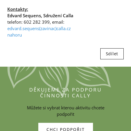
Kontakty:
Edvard Sequens, Sdružení Calla
telefon: 602 282 399, email:
edvard.sequens(zavinac)calla.cz
nahoru
Sdílet
DĚKUJEME ZA PODPORU
ČINNOSTI CALLY
Můžete si vybrat kterou aktivitu chcete
podpořit
CHCI PODPOŘIT