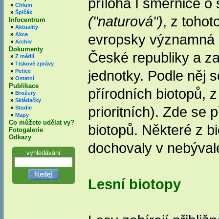
příloha I směrnice o
»
Chlum
»
Špičák
("naturová")
, z tohot
Infocentrum
»
Aktuality
»
Akce
evropsky významná st
»
Archiv
Dokumenty
České republiky a z
»
Z médií
»
Tiskové zprávy
»
jednotky. Podle něj 
Petice
»
Ostatní
Publikace
přírodních biotopů, z
»
Brožury
»
Skládačky
prioritních). Zde se
»
Studie
»
Mapy
Co můžete udělat vy?
biotopů. Některé z b
Fotogalerie
Odkazy
dochovaly v nebývalé
vyhledávání
Lesní biotopy