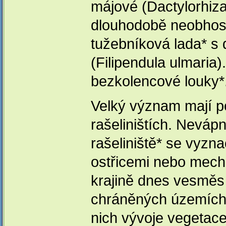
májové (Dactylorhiza
dlouhodobě neobhosp
tužebníková lada* s
(Filipendula ulmaria
bezkolencové louky*
Velký význam mají p
rašeliništích. Neváp
rašeliniště* se vyzna
ostřicemi nebo mec
krajině dnes vesměs 
chráněných územích
nich vývoje vegetac