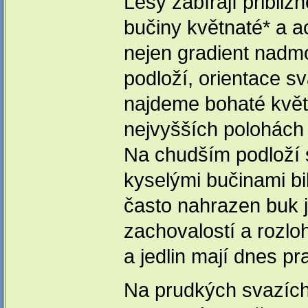
Lesy zabírají přibliž
bučiny květnaté* a ac
nejen gradient nadmo
podloží, orientace s
najdeme bohaté květn
nejvyšších polohách 
Na chudším podloží s
kyselými bučinami b
často nahrazen buk je
zachovalostí a rozl
a jedlin mají dnes pr
Na prudkých svazích t