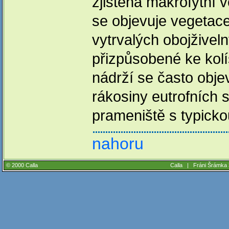
zjištěna makrofytní 
se objevuje vegetace
vytrvalých obojživeln
přizpůsobené ke kolí
nádrží se často obje
rákosiny eutrofních s
prameniště s typickou
nahoru
© 2000 Calla
Calla |
Fráni Šrámka 