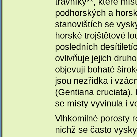
trávníky**, které mí
podhorských a horsk
stanovištích se vysky
horské trojštětové lo
posledních desítilet
ovlivňuje jejich dru
objevují bohaté širok
jsou nezřídka i vzác
(Gentiana cruciata).
se místy vyvinula i 
Vlhkomilné porosty r
nichž se často vysky