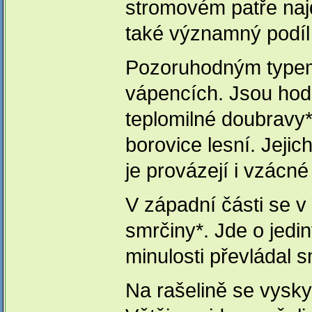
stromovém patře naj
také významný podíl 
Pozoruhodným typem 
vápencích. Jsou hodn
teplomilné doubravy*
borovice lesní. Jejic
je provázejí i vzácn
V západní části se v
smrčiny*. Jde o jedin
minulosti převládal s
Na rašelině se vyskyt