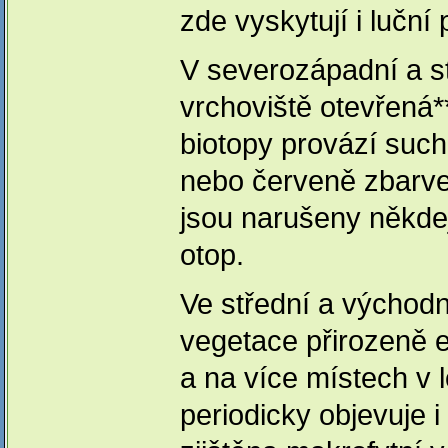
zde vyskytují i luční
V severozápadní a st
vrchoviště otevřená
biotopy provází suc
nebo červeně zbarven
jsou narušeny někde
otop.
Ve střední a východn
vegetace přirozeně e
a na více místech v 
periodicky objevuje 