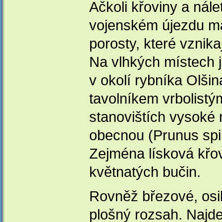
Ačkoli křoviny a nále
vojenském újezdu ma
porosty, které vznik
Na vlhkých místech 
v okolí rybníka Olšin
tavolníkem vrbolistým
stanovištích vysoké m
obecnou (Prunus spin
Zejména lísková křov
květnatých bučin.
Rovněž březové, osi
plošný rozsah. Najde