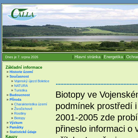
|
Hlavní stránka
|
Energetika
|
Ochran
Dnes je 7. srpna 2026
Základní informace
»
Historie území
»
Současnost
»
Vojenský újezd Boletice
»
NATURA
»
Turistika
Biotopy ve Vojenském
»
Budoucnost
»
Příroda
podmínek prostředí i 
»
Charakteristika území
»
Živočichové
»
Rostliny
2001-2005 zde probí
»
Biotopy
»
Výzkum
přineslo informaci o 
»
Památky
»
Statistické údaje
Kauzy