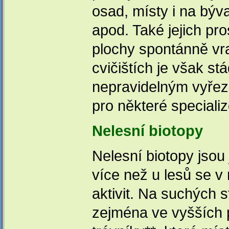
osad, místy i na býv
apod. Také jejich pr
plochy spontánně vr
cvičištích je však s
nepravidelným vyřez
pro některé specializ
Nelesní biotopy
Nelesní biotopy jsou 
více než u lesů se v
aktivit. Na suchých 
zejména ve vyšších 