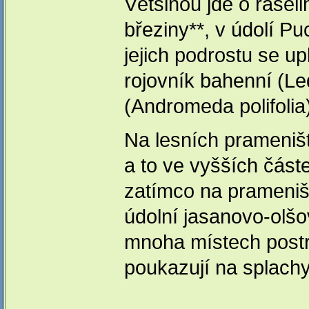
Většinou jde o rašel
březiny**, v údolí P
jejich podrostu se up
rojovník bahenní (Le
(Andromeda polifolia
Na lesních prameništ
a to ve vyšších částe
zatímco na prameništ
údolní jasanovo-olšo
mnoha místech postrá
poukazují na splachy 