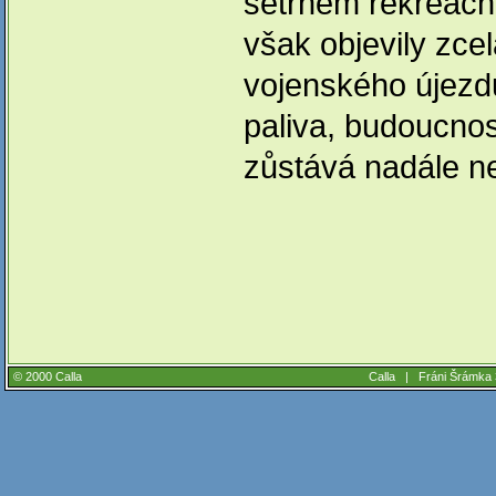
šetrném rekreační
však objevily zcel
vojenského újezd
paliva, budoucnos
zůstává nadále ne
© 2000 Calla
Calla |
Fráni Šrámka 