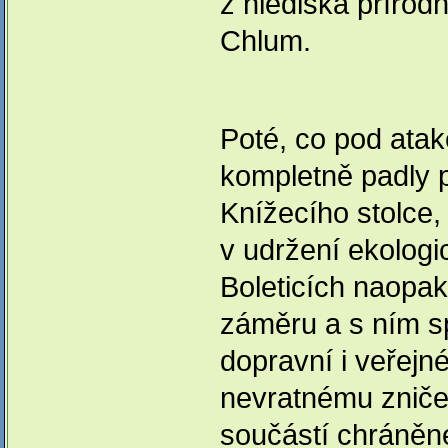
z hlediska přírod
Chlum.
Poté, co pod atak
kompletně padly 
Knížecího stolce,
v udržení ekolog
Boleticích naopak
záměru a s ním s
dopravní i veřejné
nevratnému zničen
součástí chráněn