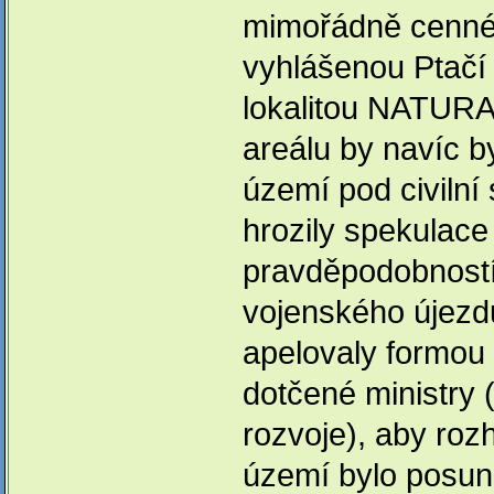
mimořádně cennéh
vyhlášenou Ptačí
lokalitou NATURA
areálu by navíc b
území pod civilní
hrozily spekulace
pravděpodobnost
vojenského újezdu
apelovaly formou
dotčené ministry 
rozvoje), aby roz
území bylo posun