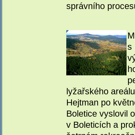
správního proces
M
s 
vý
h
p
lyžařského areálu 
Hejtman po květ
Boletice vyslovil
v Boleticích a p