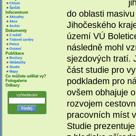
j
»
Chlum
»
Špičák
do oblasti masivu
Infocentrum
»
Aktuality
»
Akce
Jihočeského kraje
»
Archiv
Dokumenty
území VÚ Boletice
»
Z médií
»
Tiskové zprávy
»
Petice
následně mohl vzn
»
Ostatní
Publikace
sjezdových tratí.
»
Brožury
»
Skládačky
»
část studie pro vy
Studie
»
Mapy
Co můžete udělat vy?
podkladem pro ná
Fotogalerie
Odkazy
ovšem obhajuje 
vyhledávání
rozvojem cestovn
pracovních míst v
Studie prezentuje