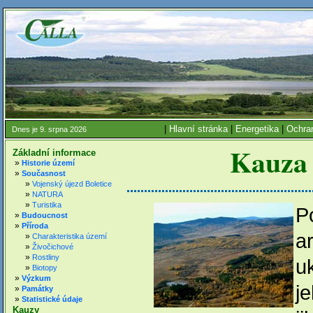
|
Hlavní stránka
|
Energetika
|
Ochran
Dnes je 9. srpna 2026
Kauza 
Základní informace
»
Historie území
»
Současnost
»
Vojenský újezd Boletice
»
NATURA
»
Turistika
P
»
Budoucnost
»
Příroda
a
»
Charakteristika území
»
Živočichové
»
Rostliny
u
»
Biotopy
»
Výzkum
j
»
Památky
»
Statistické údaje
Kauzy