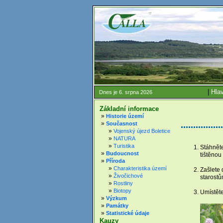
|
Hlav
Dnes je 6. srpna 2026
Základní informace
»
Historie území
»
Současnost
»
Vojenský újezd Boletice
»
NATURA
»
Turistika
Stáhněte
»
Budoucnost
tištěnou 
»
Příroda
»
Charakteristika území
Zašlete 
»
Živočichové
starostů
»
Rostliny
»
Biotopy
Umístěte
»
Výzkum
»
Památky
»
Statistické údaje
Kauzy