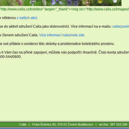
"http://www.calla.cz/boletice" target="_blank"><img src="http://www.calla.cz/images
te některou
z našich akcí
.
se do aktivit sdružení Calla jako dobrovolníci. Více informací na e-mailu:
calla(zavi
e členem sdružení Calla.
Více informací naleznete zde.
te své přátele o existenci této stránky a problematice boletického prostoru.
li Vám čas na přímé zapojení, můžete nás podpořit i finančně. Číslo konta sdruž
800-544/0600.
Calla |
Fráni Šrámka 35, 370 01 České Budějovice
| tel./fax: 387 310 16