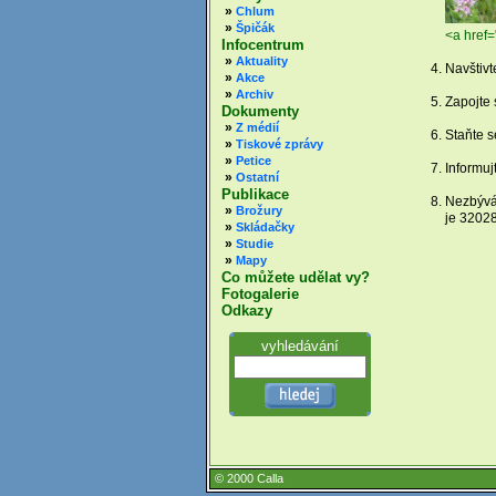
»
Chlum
»
Špičák
<a href=
Infocentrum
»
Aktuality
Navštiv
»
Akce
»
Archiv
Zapojte 
Dokumenty
»
Z médií
Staňte s
»
Tiskové zprávy
»
Petice
Informuj
»
Ostatní
Publikace
Nezbývá-
»
Brožury
je 3202
»
Skládačky
»
Studie
»
Mapy
Co můžete udělat vy?
Fotogalerie
Odkazy
vyhledávání
© 2000 Calla