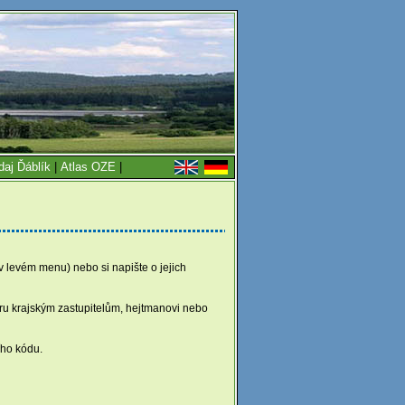
daj Ďáblík
|
Atlas OZE
|
v levém menu) nebo si napište o jejich
toru krajským zastupitelům, hejtmanovi nebo
ího kódu.