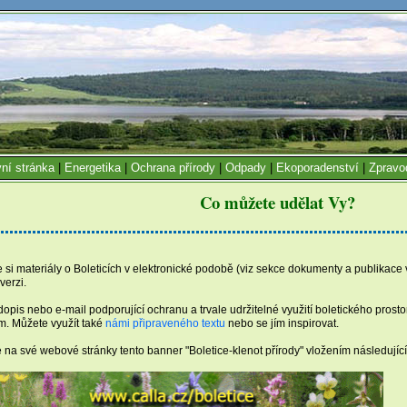
ní stránka
|
Energetika
|
Ochrana přírody
|
Odpady
|
Ekoporadenství
|
Zpravo
Co můžete udělat Vy?
 si materiály o Boleticích v elektronické podobě (viz sekce dokumenty a publikace 
verzi.
dopis nebo e-mail podporující ochranu a trvale udržitelné využití boletického pros
m. Můžete využít také
námi připraveného textu
nebo se jím inspirovat.
 na své webové stránky tento banner "Boletice-klenot přírody" vložením následujíc