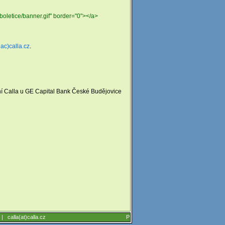
/boletice/banner.gif" border="0"></a>
nac)calla.cz
.
ení Calla u GE Capital Bank České Budějovice
6 |
calla(at)calla.cz
P