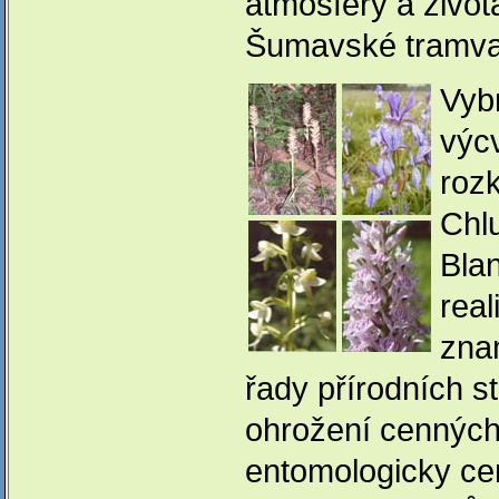
atmosféry a života
Šumavské tramvaje
Vyb
výc
roz
Chl
Bla
real
zna
řady přírodních s
ohrožení cenných 
entomologicky cen