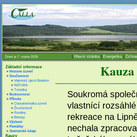
|
Hlavní stránka
|
Energetika
|
Ochran
Dnes je 7. srpna 2026
Kauza 
Základní informace
»
Historie území
»
Současnost
»
Vojenský újezd Boletice
»
NATURA
»
Turistika
Soukromá společn
»
Budoucnost
»
Příroda
vlastnící rozsáhlé
»
Charakteristika území
»
Živočichové
»
Rostliny
rekreace na Lipně
»
Biotopy
»
Výzkum
nechala zpracovat
»
Památky
»
Statistické údaje
Kauzy