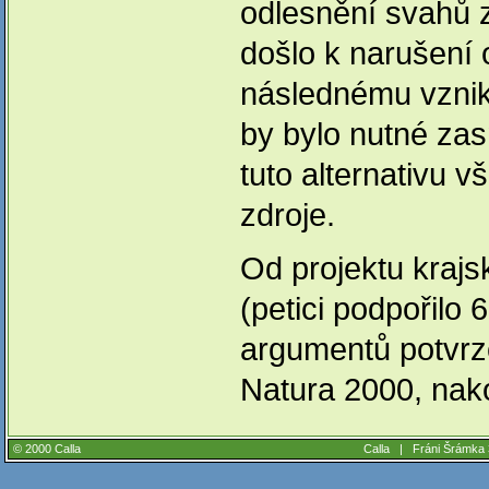
odlesnění svahů 
došlo k narušení
následnému vzniku
by bylo nutné za
tuto alternativu v
zdroje.
Od projektu kraj
(petici podpořilo
argumentů potvrze
Natura 2000, nak
© 2000 Calla
Calla |
Fráni Šrámka 