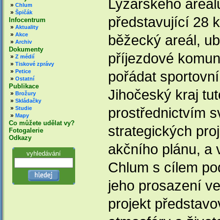
Lyžařského areál
»
Chlum
»
Špičák
představující 28 
Infocentrum
»
Aktuality
»
Akce
běžecký areál, ub
»
Archiv
Dokumenty
příjezdové komun
»
Z médií
»
Tiskové zprávy
»
Petice
pořádat sportovn
»
Ostatní
Publikace
Jihočeský kraj tuto
»
Brožury
»
Skládačky
»
prostřednictvím s
Studie
»
Mapy
Co můžete udělat vy?
strategických pro
Fotogalerie
Odkazy
akčního plánu, a 
vyhledávání
Chlum s cílem pod
jeho prosazení v
projekt představo