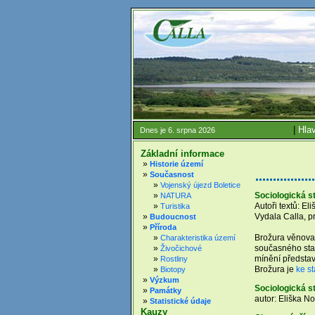
|
Hlav
Dnes je 6. srpna 2026
Základní informace
»
Historie území
»
Současnost
»
Vojenský újezd Boletice
Sociologická s
»
NATURA
Autoři textů: E
»
Turistika
Vydala Calla, p
»
Budoucnost
»
Příroda
Brožura věnovan
»
Charakteristika území
současného stav
»
Živočichové
mínění představ
»
Rostliny
Brožura je
ke s
»
Biotopy
»
Výzkum
Sociologická st
»
Památky
autor: Eliška N
»
Statistické údaje
Kauzy