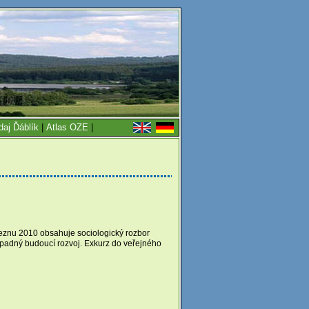
daj Ďáblík
|
Atlas OZE
|
eznu 2010 obsahuje sociologický rozbor
ípadný budoucí rozvoj. Exkurz do veřejného