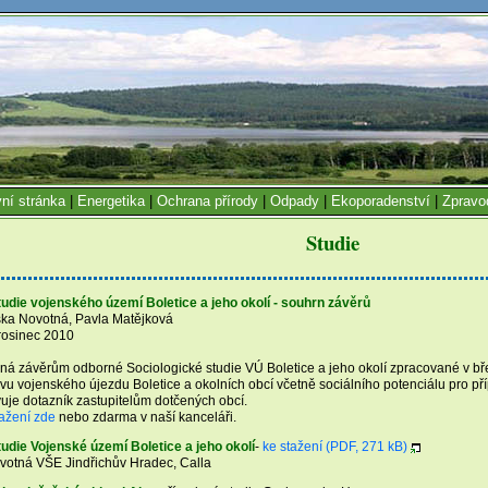
ní stránka
|
Energetika
|
Ochrana přírody
|
Odpady
|
Ekoporadenství
|
Zpravo
Studie
tudie vojenského území Boletice a jeho okolí - souhrn závěrů
liška Novotná, Pavla Matějková
rosinec 2010
á závěrům odborné Sociologické studie VÚ Boletice a jeho okolí zpracované v bř
u vojenského újezdu Boletice a okolních obcí včetně sociálního potenciálu pro př
uje dotazník zastupitelům dotčených obcí.
tažení zde
nebo zdarma v naší kanceláři.
udie Vojenské území Boletice a jeho okolí
-
ke stažení (PDF, 271 kB)
ovotná VŠE Jindřichův Hradec, Calla