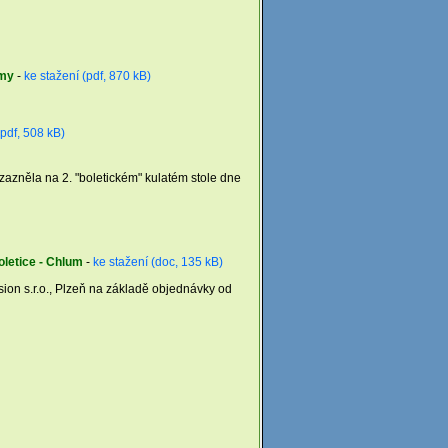
émy
-
ke stažení (pdf, 870 kB)
(pdf, 508 kB)
 zazněla na 2. "boletickém" kulatém stole dne
letice - Chlum
-
ke stažení (doc, 135 kB)
sion s.r.o., Plzeň na základě objednávky od