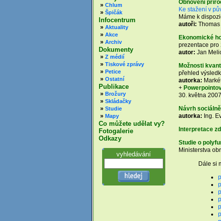
Obnovení přírod
»
Chlum
Ke stažení v pů
»
Špičák
Máme k dispozic
Infocentrum
autoři:
Thomas 
»
Aktuality
»
Akce
Ekonomické ho
»
Archiv
prezentace pro 2
Dokumenty
autor:
Jan Melic
»
Z médií
»
Tiskové zprávy
Možnosti kvant
»
Petice
přehled výsledk
»
Ostatní
autorka:
Markét
Publikace
+
Powerpointov
»
Brožury
30. května 200
»
Skládačky
Návrh sociáln
»
Studie
autorka:
Ing. E
»
Mapy
Co můžete udělat vy?
Interpretace z
Fotogalerie
Odkazy
Studie o polyf
Ministerstva ob
vyhledávání
Dále si 
p
p
p
p
p
p