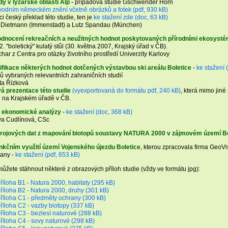
y v lyžařské oblasti Alp
- případová studie Gschwender Horn
vodním německém znění včetně obrázků a fotek (pdf, 930 kB)
i český překlad této studie, ten je
ke stažení zde (doc, 63 kB)
Dietmann (Immenstadt) a Lutz Spandau (München)
dnocení rekreačních a neužitných hodnot poskytovaných přírodními ekosyst
. "boletický" kulatý stůl (30. května 2007, Krajský úřad v ČB).
har z Centra pro otázky životního prostředí Univerzity Karlovy
ifikace některých hodnot dotčených výstavbou ski areálu Boletice
-
ke stažení 
ů vybraných relevantních zahraničních studií
a Řízková
á prezentace této studie
(vyexportovaná do formátu pdf, 240 kB)
, která mimo jiné
7 na Krajském úřadě v ČB.
ě ekonomické analýzy
-
ke stažení (doc, 368 kB)
va Cudlínová, CSc
drojových dat z mapování biotopů soustavy NATURA 2000 v zájmovém území Bo
unkčním využití území Vojenského újezdu Boletice
, kterou zpracovala firma GeoVi
rany -
ke stažení (pdf, 653 kB)
můžete stáhnout některé z obrazových příloh studie (vždy ve formátu jpg):
říloha B1 - Natura 2000, habitaty (295 kB)
říloha B2 - Natura 2000, druhy (301 kB)
říloha C1 - předměty ochrany (300 kB)
říloha C2 - vazby biotopy (337 kB)
říloha C3 - bezlesí naturové (288 kB)
říloha C4 - sovy naturové (298 kB)