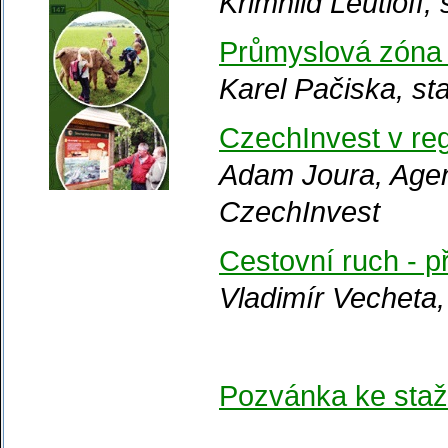
Krimhild Leutloff
Průmyslová zóna 
Karel Pačiska, st
CzechInvest v reg
Adam Joura, Agen
CzechInvest
Cestovní ruch - př
Vladimír Vecheta,
Pozvánka ke staž