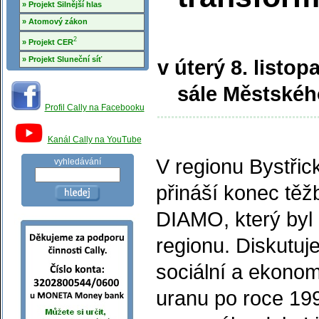
» Projekt Silnější hlas
» Atomový zákon
2
» Projekt CER
» Projekt Sluneční síť
v úterý 8. listo
sále Městskéh
Profil Cally na Facebooku
Kanál Cally na YouTube
V regionu Bystři
vyhledávání
přináší konec tě
DIAMO, který byl
regionu. Diskutuj
sociální a ekono
uranu po roce 19