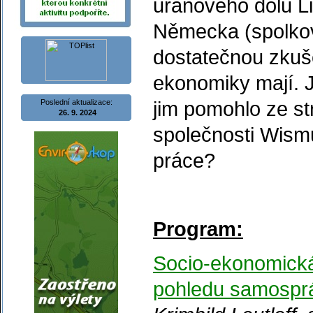
uranového dolu L
Německa (spolkov
dostatečnou zkuše
ekonomiky mají. J
jim pomohlo ze s
Poslední aktualizace:
26. 9. 2024
společnosti Wismu
práce?
Program:
Socio-ekonomická
pohledu samosprá