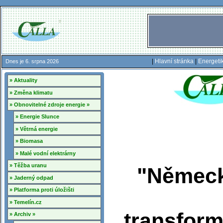
|
Hlavní stránka
|
Energeti
Dnes je 6. srpna 2026
» Aktuality
» Změna klimatu
» Obnovitelné zdroje energie »
» Energie Slunce
» Větrná energie
» Biomasa
» Malé vodní elektrárny
» Těžba uranu
"Německ
» Jaderný odpad
» Platforma proti úložišti
» Temelín.cz
transform
» Archiv »