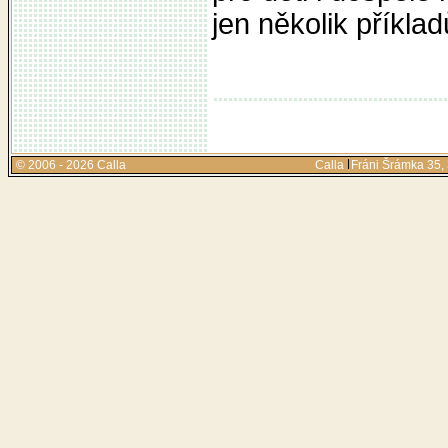
jen několik příkla
© 2006 - 2026 Calla
Calla
Fráni Šrámka 35,