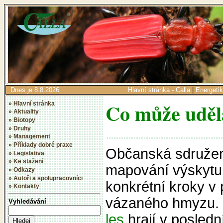
Dnes je 8.8.2026
Hlavní stránka - Calla
|
Energeti
Co může uděl
» Hlavní stránka
» Aktuality
» Biotopy
» Druhy
» Management
» Příklady dobré praxe
Občanská sdružení
» Legislativa
» Ke stažení
mapování výskytu
» Odkazy
» Autoři a spolupracovníci
konkrétní kroky v
» Kontakty
vázaného hmyzu.
Vyhledávání
les
hrají v posledn