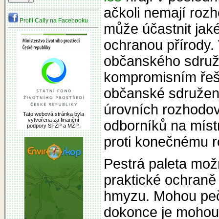
ačkoli nemají roz
Profil Cally na Facebooku
může účastnit jak
ochranou přírody.
občanského sdruže
kompromisním řeše
občanské sdružen
úrovních rozhodov
Tato webová stránka byla
vytvořena za finanční
odborníků na míst
podpory SFŽP a MŽP.
proti konečnému r
Pestrá paleta mož
praktické ochraně
hmyzu. Mohou pečo
dokonce je mohou 