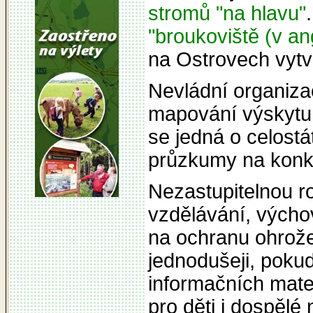
stromů "na hlavu"
"broukoviště (v an
na Ostrovech vytv
Nevládní organizac
mapování výskytu 
se jedná o celost
průzkumy na konkr
Nezastupitelnou ro
vzdělávání, výchov
na ochranu ohrož
jednodušeji, poku
informačních mate
pro děti i dospělé 