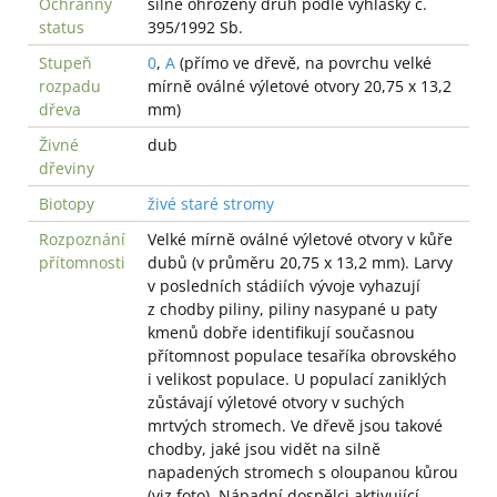
Ochranný
silně ohrožený druh podle vyhlášky č.
status
395/1992 Sb.
Stupeň
0
,
A
(přímo ve dřevě, na povrchu velké
rozpadu
mírně oválné výletové otvory 20,75 x 13,2
dřeva
mm)
Živné
dub
dřeviny
Biotopy
živé staré stromy
Rozpoznání
Velké mírně oválné výletové otvory v kůře
přítomnosti
dubů (v průměru 20,75 x 13,2 mm). Larvy
v posledních stádiích vývoje vyhazují
z chodby piliny, piliny nasypané u paty
kmenů dobře identifikují současnou
přítomnost populace tesaříka obrovského
i velikost populace. U populací zaniklých
zůstávají výletové otvory v suchých
mrtvých stromech. Ve dřevě jsou takové
chodby, jaké jsou vidět na silně
napadených stromech s oloupanou kůrou
(viz foto). Nápadní dospělci aktivující