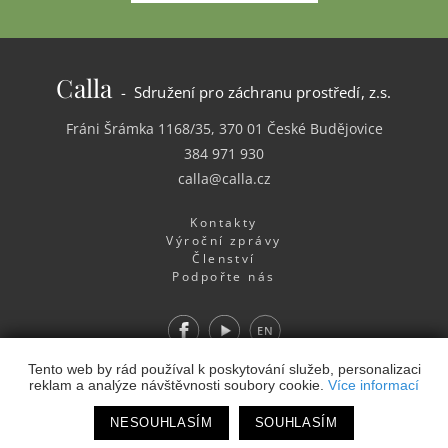
Calla
- Sdružení pro záchranu prostředí, z.s.
Fráni Šrámka 1168/35, 370 01 České Budějovice
384 971 930
calla@calla.cz
Kontakty
Výroční zprávy
Členství
Podpořte nás
Facebook
Youtube
EN
Webdesign
&
Webhosting
&
publikační systém Toolkit
-
Tento web by rád používal k poskytování služeb, personalizaci
reklam a analýze návštěvnosti soubory cookie.
Více informací
Studio
NESOUHLASÍM
SOUHLASÍM