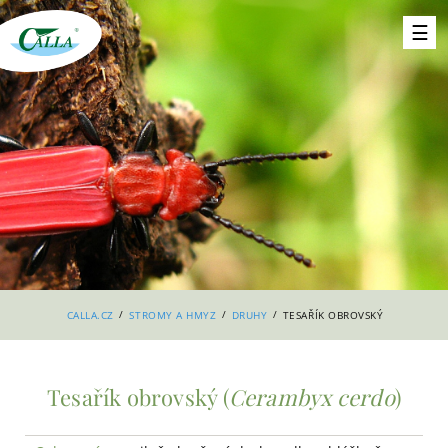
/
/
/
CALLA.CZ
STROMY A HMYZ
DRUHY
TESAŘÍK OBROVSKÝ
Tesařík obrovský (
Cerambyx cerdo
)