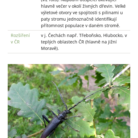
hlavně večer v okolí živných dřevin. Velké
výletové otvory ve spojitosti s pilinami u
paty stromu jednoznačně identifikují
přítomnost populace v daném stromě.
Rozšíření
v j. Čechách např. Třeboňsko, Hlubocko, v
v ČR
teplých oblastech ČR (hlavně na jižní
Moravě).