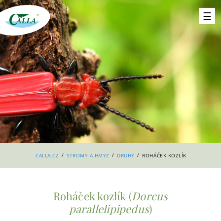
/
/
/
CALLA.CZ
STROMY A HMYZ
DRUHY
ROHÁČEK KOZLÍK
Roháček kozlík (
Dorcus
parallelipipedus
)