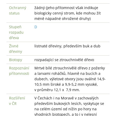
Ochranný
žádný (jeho přítomnost však indikuje
status
biologicky cenný strom, kde mohou žít
méně nápadné ohrožené druhy)
Stupeň
D
rozpadu
dřeva
Živné
listnaté dřeviny, především buk a dub
dřeviny
Biotopy
rozpadající se ztrouchnivělé dřevo
Rozpoznání
Mrtvé bílé ztrouchnivělé dřevo z požerky
přítomnosti
a larvami roháčků, hlavně na bucích a
dubech, výletové otvory jsou oválné 14,9-
10,5 mm široké a 9,9-5,2 mm vysoké,
v průměru 12,1 x 7,9 mm.
Rozšíření
V Čechách i na Moravě v zachovalých
v ČR
především bukových lesích, vyskytuje se
na celém území od nížin po hory na
vhodných biotopech, a to i v nelesní