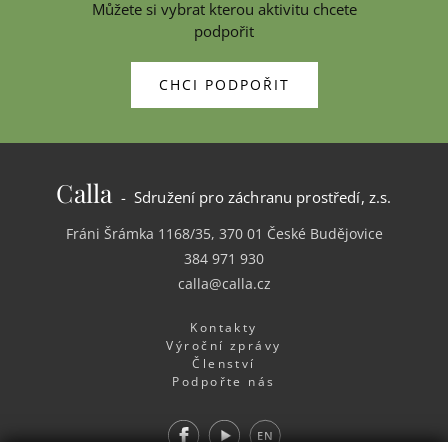
Můžete si vybrat kterou aktivitu chcete
podpořit
CHCI PODPOŘIT
Calla
- Sdružení pro záchranu prostředí, z.s.
Fráni Šrámka 1168/35, 370 01 České Budějovice
384 971 930
calla@calla.cz
Kontakty
Výroční zprávy
Členství
Podpořte nás
Facebook
Youtube
EN