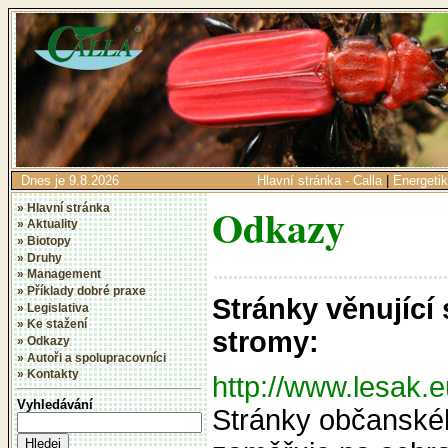
Dnes je 9.8.2026
Hlavní stránka - Calla
|
Energeti
Odkazy
» Hlavní stránka
» Aktuality
» Biotopy
» Druhy
» Management
» Příklady dobré praxe
Stránky věnující
» Legislativa
» Ke stažení
stromy:
» Odkazy
» Autoři a spolupracovníci
» Kontakty
http://www.lesak.e
Vyhledávání
Stránky občanskéh