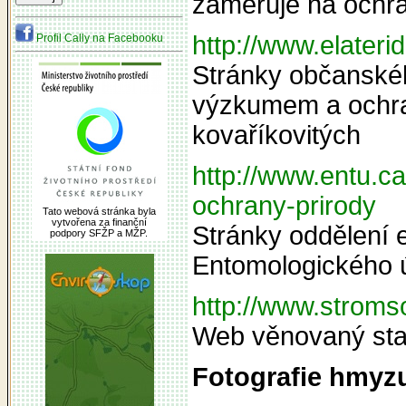
zaměřuje na ochr
http://www.elater
Profil Cally na Facebooku
Stránky občanskéh
výzkumem a ochra
kovaříkovitých
http://www.entu.ca
ochrany-prirody
Tato webová stránka byla
vytvořena za finanční
Stránky oddělení 
podpory SFŽP a MŽP.
Entomologického 
http://www.stromsol
Web věnovaný sta
Fotografie hmyzu