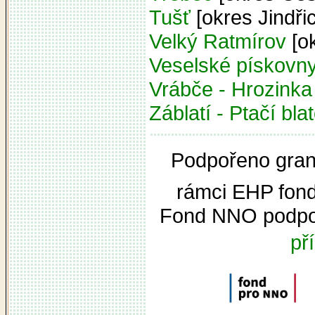
Tušť
[okres Jindři
Velký Ratmírov
[ok
Veselské pískovn
Vrábče - Hrozinka
Záblatí - Ptačí bla
Podpořeno grant
rámci EHP fon
Fond NNO podpor
př