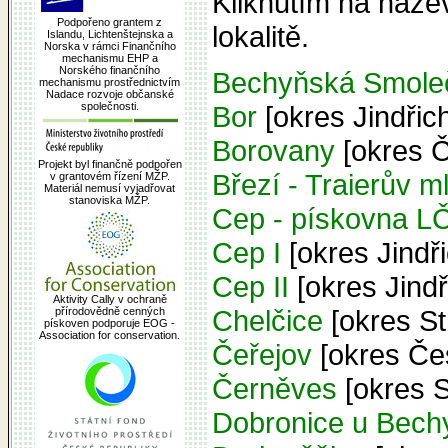
Kliknutím na název
Podpořeno grantem z
lokalitě.
Islandu, Lichtenštejnska a
Norska v rámci Finančního
mechanismu EHP a
Norského finančního
Bechyňská Smole
mechanismu prostřednictvím
Nadace rozvoje občanské
Bor
[okres Jindřic
společnosti.
Borovany
[okres Č
Projekt byl finančně podpořen
Březí - Traierův m
v grantovém řízení MŽP.
Materiál nemusí vyjadřovat
stanoviska MŽP.
Cep - pískovna L
Cep I
[okres Jindř
Cep II
[okres Jind
Aktivity Cally v ochraně
Chelčice
[okres St
přírodovědně cenných
pískoven podporuje EOG -
Association for conservation.
Čeřejov
[okres Če
Černěves
[okres S
Dobronice u Bech