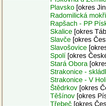
Plavsko
[okres Ji
Radomilická mokř
Rapšach - PP Pís
Skalice
[okres Táb
Slavče
[okres Čes
Slavošovice
[okre
Spolí
[okres České
Stará Obora
[okre
Strakonice - sklád
Strakonice - V Hol
Štědrkov
[okres Č
Těšínov
[okres Pí
Třebeč
[okres Čes