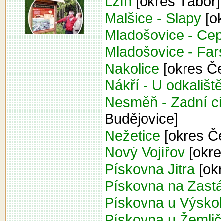
Lžín
[okres Tábor]
Malšice - Slapy
[o
Mladošovice - Ce
Mladošovice - Far
Nakolice
[okres Č
Nákří - U odkališt
Nesměň - Zadní ci
Budějovice]
Nežetice
[okres Č
Nový Vojířov
[okre
Pískovna Jitra
[ok
Pískovna na Zast
Pískovna u Výsko
Pískovna u Žemli