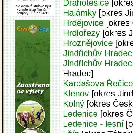
Drahotěšice
[okre
Tato webová stránka byla
Halámky
[okres Ji
vytvořena za finanční
podpory SFŽP a MŽP.
Hrdějovice
[okres 
Hrdlořezy
[okres J
Hroznějovice
[okr
Jindřichův Hradec
Jindřichův Hradec 
Hradec]
Kardašova Řečice
Klenov
[okres Jin
Kolný
[okres Česk
Ledenice
[okres Č
Ledenice - lesní
[