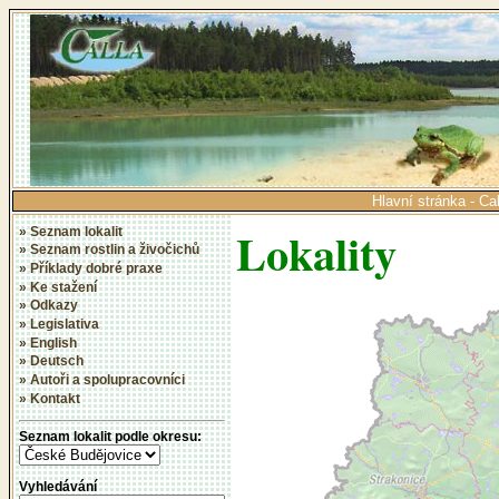
Hlavní stránka - Cal
Lokality
» Seznam lokalit
» Seznam rostlin a živočichů
» Příklady dobré praxe
» Ke stažení
» Odkazy
» Legislativa
» English
» Deutsch
» Autoři a spolupracovníci
» Kontakt
Seznam lokalit podle okresu:
Vyhledávání