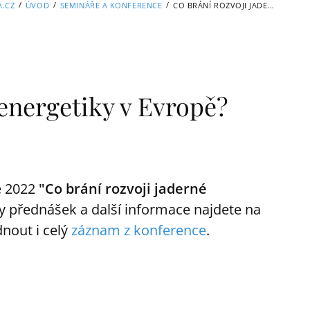
/
/
/
A.CZ
ÚVOD
SEMINÁŘE A KONFERENCE
CO BRÁNÍ ROZVOJI JADERNÉ ENERGETIKY V EVROPĚ?
 energetiky v Evropě?
e 2022
"Co brání rozvoji jaderné
y přednášek a další informace najdete na
dnout i celý
záznam z konference
.