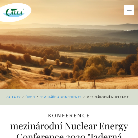
/
/
/
CALLA.CZ
ÚVOD
SEMINÁŘE A KONFERENCE
MEZINÁRODNÍ NUCLEAR ENERGY CONFERENCE 2020 "JADERNÁ ENERGETIKA V ČASE GLOBÁLNÍ ZMĚNY KLIMATU
KONFERENCE
mezinárodní Nuclear Energy
Conference 2020 "Jaderná