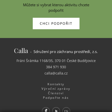
Můžete si vybrat kterou aktivitu chcete
podpořit
CHCI PODPOŘIT
Calla
- Sdružení pro záchranu prostředí, z.s.
Fráni Šrámka 1168/35, 370 01 České Budějovice
384 971 930
calla@calla.cz
Kontakty
Výroční zprávy
Členství
Podpořte nás
Facebook
Youtube
EN