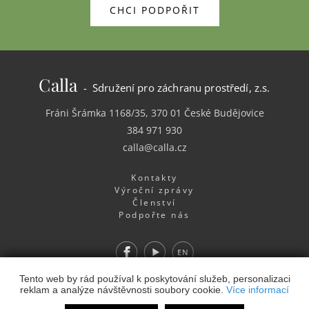
CHCI PODPOŘIT
Calla
- Sdružení pro záchranu prostředí, z.s.
Fráni Šrámka 1168/35, 370 01 České Budějovice
384 971 930
calla@calla.cz
Kontakty
Výroční zprávy
Členství
Podpořte nás
Facebook
Youtube
EN
Webdesign
&
Webhosting
&
publikační systém Toolkit
-
Tento web by rád používal k poskytování služeb, personalizaci
reklam a analýze návštěvnosti soubory cookie.
Více informací
Studio