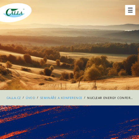
/
/
/
CALLA.CZ
ÚVOD
SEMINÁŘE A KONFERENCE
NUCLEAR ENERGY CONFERENCE 2024