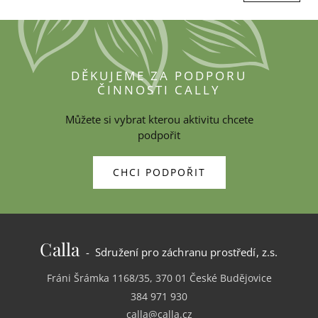
DĚKUJEME ZA PODPORU
ČINNOSTI CALLY
Můžete si vybrat kterou aktivitu chcete
podpořit
CHCI PODPOŘIT
Calla
- Sdružení pro záchranu prostředí, z.s.
Fráni Šrámka 1168/35, 370 01 České Budějovice
384 971 930
calla@calla.cz