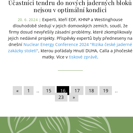
Účastníci tendru do nových jaderných bloků
nejsou v optimální kondici
Experti, kteří EDF, KHNP a Westinghouse
20. 6. 2024 |
dlouhodobě sledují v jejich domovských zemích, soudí, že
firmy dosud nevyřešily zásadní problémy, které zkomplikovaly
jejich nedávné projekty. Příspěvky expertů byly předneseny na
dnešní
Nuclear Energy Conference 2024 "Rizika české jaderné
zakázky století"
, kterou pořádaly Hnutí DUHA, Calla a Jihočeské
matky. Více v
tiskové zprávě
.
«
|
1
|
..
|
15
|
16
|
17
|
18
|
19
|
..
|
23
|
»