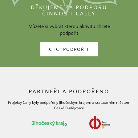
DĚKUJEME ZA PODPORU
ČINNOSTI CALLY
Můžete si vybrat kterou aktivitu chcete
podpořit
CHCI PODPOŘIT
PARTNEŘI A PODPOŘENO
Projekty Cally byly podpořeny Jihočeským krajem a statutárním městem
České Budějovice