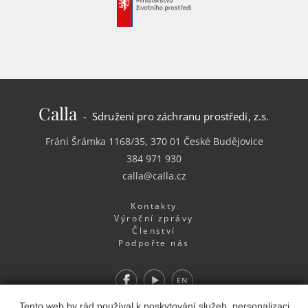
Calla
- Sdružení pro záchranu prostředí, z.s.
Fráni Šrámka 1168/35, 370 01 České Budějovice
384 971 930
calla@calla.cz
Kontakty
Výroční zprávy
Členství
Podpořte nás
Facebook
Youtube
EN
Tento web by rád používal k poskytování služeb, personalizaci
Webdesign
&
Webhosting
&
publikační systém Toolkit
-