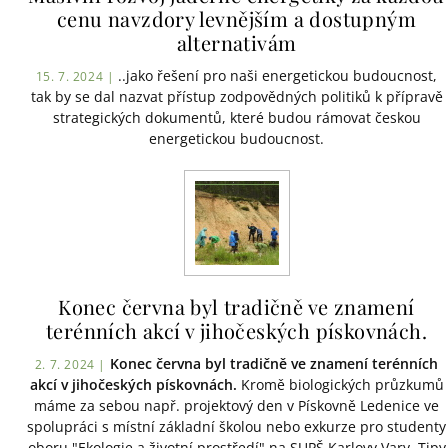
cenu navzdory levnějším a dostupným
alternativám
..jako řešení pro naši energetickou budoucnost,
15. 7. 2024 |
tak by se dal nazvat přístup zodpovědných politiků k přípravě
strategických dokumentů, které budou rámovat českou
energetickou budoucnost.
Konec června byl tradičně ve znamení
terénních akcí v jihočeských pískovnách.
Konec června byl tradičně ve znamení terénních
2. 7. 2024 |
akcí v jihočeských pískovnách.
Kromě biologických průzkumů
máme za sebou např. projektový den v Pískovně Ledenice ve
spolupráci s místní základní školou nebo exkurze pro studenty
oboru "Ekologie a životní prostředí" na SUPŠ Karlovy Vary. Tipy